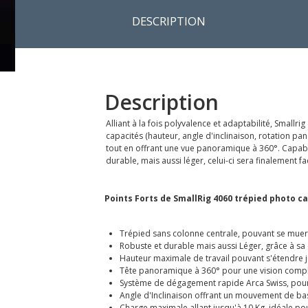
DESCRIPTION
Description
Alliant à la fois polyvalence et adaptabilité, Smal
capacités (hauteur, angle d'inclinaison, rotation pa
tout en offrant une vue panoramique à 360°. Capable
durable, mais aussi léger, celui-ci sera finalement fa
Points Forts de SmallRig 4060 trépied photo c
Trépied sans colonne centrale, pouvant se muer
Robuste et durable mais aussi Léger, grâce à s
Hauteur maximale de travail pouvant s'étendre 
Tête panoramique à 360° pour une vision compl
Système de dégagement rapide Arca Swiss, pour 
Angle d'Inclinaison offrant un mouvement de ba
Charge maximale allant jusqu'à 10 Kg, idéale po