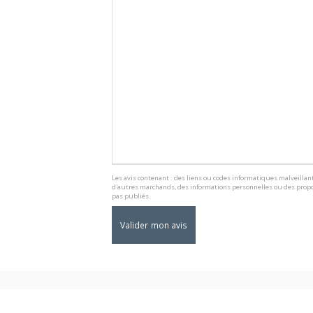
Les avis contenant : des liens ou codes informatiques malveillant
d'autres marchands, des informations personnelles ou des propo
pas publiés.