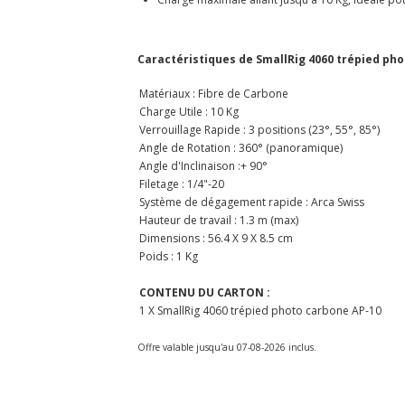
Caractéristiques de SmallRig 4060 trépied ph
Matériaux : Fibre de Carbone
Charge Utile : 10 Kg
Verrouillage Rapide : 3 positions (23°, 55°, 85°)
Angle de Rotation : 360° (panoramique)
Angle d'Inclinaison :+ 90°
Filetage : 1/4"-20
Système de dégagement rapide : Arca Swiss
Hauteur de travail : 1.3 m (max)
Dimensions : 56.4 X 9 X 8.5 cm
Poids : 1 Kg
CONTENU DU CARTON :
1 X SmallRig 4060 trépied photo carbone AP-10
Offre valable jusqu'au 07-08-2026 inclus.