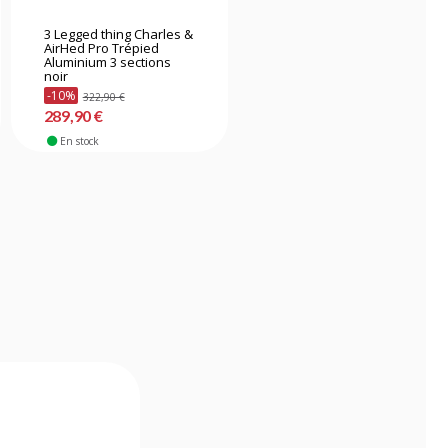
3 Legged thing Charles &
Manfrotto ONE trépied
AirHed Pro Trépied
carbone
Aluminium 3 sections
noir
-10%
322,90 €
630,90 €
289,90 €
En stock
En stock