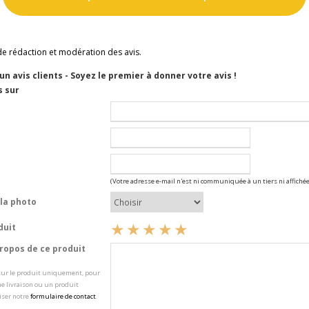
de rédaction et modération des avis.
cun avis clients - Soyez le premier à donner votre avis !
s sur
(Votre adresse e-mail n'est ni communiquée à un tiers ni affichée
la photo
duit
opos de ce produit
 sur le produit uniquement, pour
e livraison ou un produit
iser notre
formulaire de contact
.