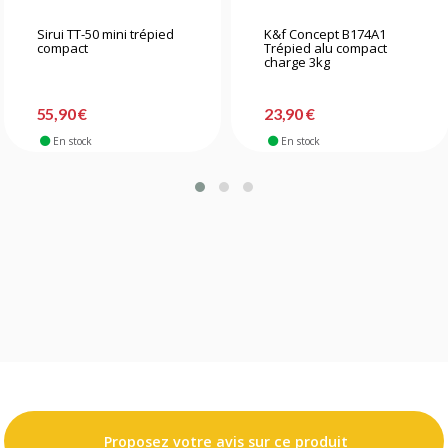
Sirui TT-50 mini trépied
K&f Concept B174A1
compact
Trépied alu compact
charge 3kg
55,90 €
23,90 €
En stock
En stock
Proposez votre avis sur ce produit