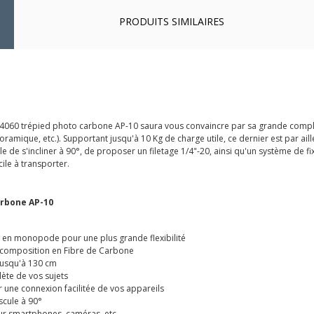
PRODUITS SIMILAIRES
lrig 4060 trépied photo carbone AP-10 saura vous convaincre par sa grande comp
noramique, etc.). Supportant jusqu'à 10 Kg de charge utile, ce dernier est par ai
 de s'incliner à 90°, de proposer un filetage 1/4"-20, ainsi qu'un système de 
cile à transporter.
arbone AP-10
 en monopode pour une plus grande flexibilité
a composition en Fibre de Carbone
jusqu'à 130 cm
ète de vos sujets
une connexion facilitée de vos appareils
scule à 90°
ur smartphones, caméras, etc.