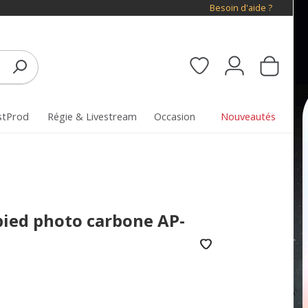
Besoin d'aide ?
stProd
Régie & Livestream
Occasion
Nouveautés
pied photo carbone AP-