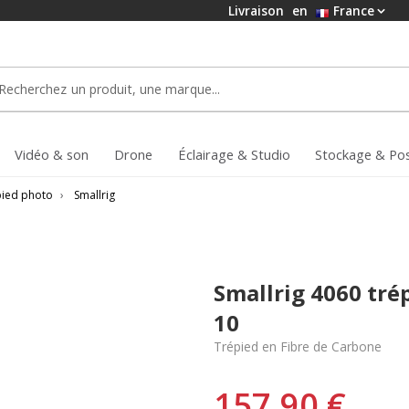
Livraison
en
France
Vidéo & son
Drone
Éclairage & Studio
Stockage & Po
pied photo
›
Smallrig
Smallrig 4060 tré
10
Trépied en Fibre de Carbone
157,90 €