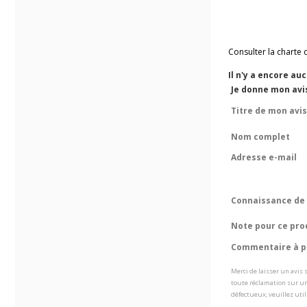
Consulter la charte 
Il n'y a encore au
Je donne mon avi
Titre de mon avis
Nom complet
Adresse e-mail
Connaissance de 
Note pour ce pro
Commentaire à pr
Merci de laisser un avis
toute réclamation sur un
défectueux, veuillez util