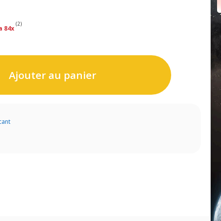
(2)
a 84x
Ajouter au panier
cant