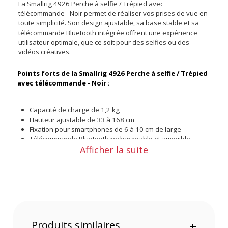
La Smallrig 4926 Perche à selfie / Trépied avec
télécommande - Noir permet de réaliser vos prises de vue en
toute simplicité. Son design ajustable, sa base stable et sa
télécommande Bluetooth intégrée offrent une expérience
utilisateur optimale, que ce soit pour des selfies ou des
vidéos créatives.
Points forts de la Smallrig 4926 Perche à selfie / Trépied
avec télécommande - Noir :
Capacité de charge de 1,2 kg
Hauteur ajustable de 33 à 168 cm
Fixation pour smartphones de 6 à 10 cm de large
Télécommande Bluetooth rechargeable et amovible
Afficher la suite
Base triangulaire pour une stabilité accrue
Capacité de charge adaptée
Avec une capacité maximale de 1,2 kg, ce support est idéal
pour les smartphones et accessoires légers, garantissant
une prise en main stable.
Produits similaires
+
Hauteur ajustable avec précision