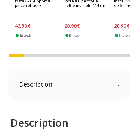
Insta360 Support à
Insta360 perche à
Insta360 per
pince robuste
selfie invisible 114 cm
selfie invisib
43,90 €
28,90 €
28,90 €
En stock
En stock
En stock
Description
-
Description