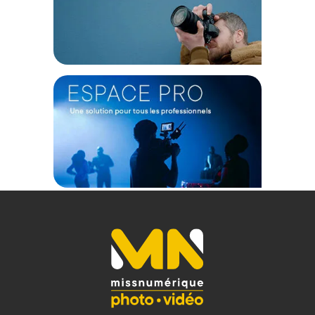
large)
Connexion sans fil : Bluetooth intégrée
Source d’alimentation : batterie lithium-ion rechargeable
intégrée
Entrée DC : 5 VDC à 50 mA
Matériaux : aluminium et plastique ABS
Dimensions : 33 x 4,8 x 3,8 cm (repliée)
Poids : 420 g
CONTENU DU CARTON
Smallrig 4926 Perche à selfie / Trépied
Télécommande Bluetooth
Câble de chargement USB-C
Offre valable jusqu'au 09-08-2026 inclus.
Code EAN Smallrig 4926 Perche à selfie / Trépied avec
télécommande - Noir - Perche pour smartphone - Achat et prix
:
6941590018928
(1) Nombre de points Fidélité estimés, hors remises au panier, basé
sur le prix TTC en €, les points seront effectivement calculés dans le