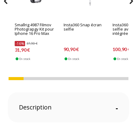
Smallrig 4987 Filmov
Insta360 Snap écran
Insta360 Sna
Photograpgy Kit pour
selfie
selfie avec l
Iphone 16 Pro Max
intégrée
-16%
37,90 €
90,90 €
100,90 €
31,90 €
En stock
En stock
En stock
Description
-