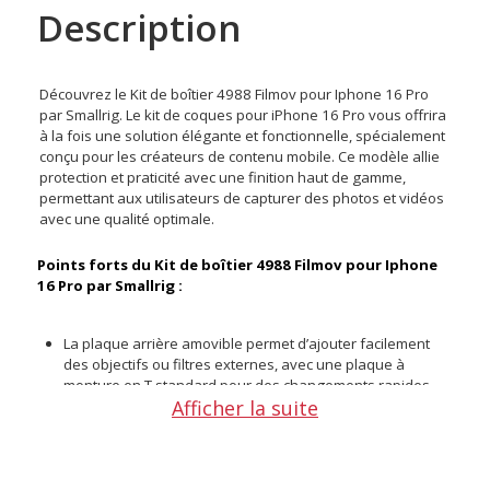
Description
Découvrez le Kit de boîtier 4988 Filmov pour Iphone 16 Pro
par Smallrig. Le kit de coques pour iPhone 16 Pro vous offrira
à la fois une solution élégante et fonctionnelle, spécialement
conçu pour les créateurs de contenu mobile. Ce modèle allie
protection et praticité avec une finition haut de gamme,
permettant aux utilisateurs de capturer des photos et vidéos
avec une qualité optimale.
Points forts du Kit de boîtier 4988 Filmov pour Iphone
16 Pro par Smallrig :
La plaque arrière amovible permet d’ajouter facilement
des objectifs ou filtres externes, avec une plaque à
monture en T standard pour des changements rapides
Afficher la suite
Montage facile pour la prise professionnelle
Un aimant N52 intégré assure une charge sans fil rapide
et stable, tout en étant compatible avec divers
accessoires MagSafe
Bords surélevés autour de l'écran et de l'objectif pour une