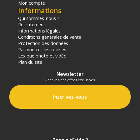
(1) Nombre de points Fidélité estimés, hors remises au panier, basé
Mon compte
sur le prix TTC en €, les points seront effectivement calculés dans le
Informations
panier.
Qui sommes-nous ?
Recrutement
Informations légales
Conditions générales de vente
Protection des données
Paramétrer les cookies
Lexique photo et vidéo
Plan du site
Newsletter
Recevez nos offres exclusives
Inscrivez-vous