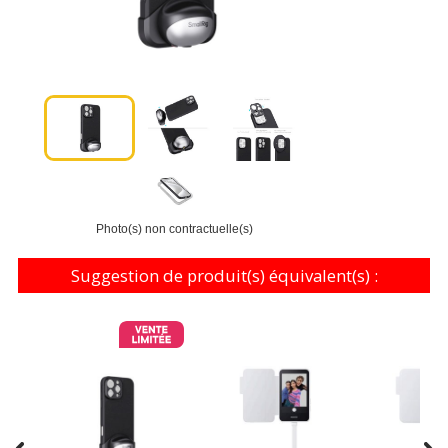
Photo(s) non contractuelle(s)
Suggestion de produit(s) équivalent(s) :