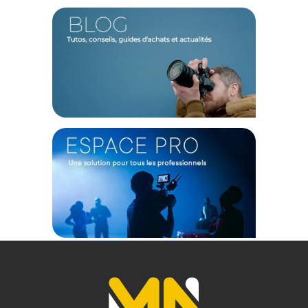
facilement remplacée par une plaque à monture T standard,
facilitant l’installation d’objectifs et d’autres accessoires
compatibles. Il est également possible de la substituer par un
adaptateur de filtre de 67 mm ou une plaque arrière filetée
de 17 mm, offrant ainsi une flexibilité accrue pour divers
accessoires optiques.
Protection et accessoires MagSafe
Ce modèle assure une protection quotidienne contre les
chocs et les éraflures. En outre, il est compatible avec les
accessoires MagSafe grâce à un aimant intégré à l’arrière.
Pour une utilisation encore plus pratique, l’étui dispose d’un
trou pour cordon sur le côté, permettant d’ajouter facilement
des cordons ou des dragonnes.
Caractéristiques du Kit de boîtier 4988 Filmov pour
Iphone 16 Pro par Smallrig :
GENERAL
Modèle : Kit de boîtier 4988 Filmov pour Iphone 16 Pro
Marque : Smallrig
Référence : 4988