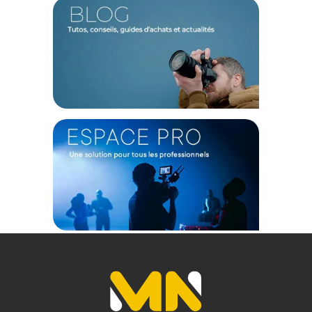
Le nettoyage est facilité grâce à la technologie SWAROCLEAN
disponible sur la longue-vue. Il permet le nettoyage des
traces d’eau, des traces d’insectes ou la résine d’arbre sur la
lentille.
Des accessoires compatibles
Un étui de protection et des oculaires à zoom sont également
compatibles
(vendus séparément)
.
Caractéristiques de la longue-vue Swarovski ATS 80 hd :
GÉNÉRAL
Diamètre effectif de l’objectif : 80 mm
Distance oeil-oculaire : 17 mm
Distance minimale de mise au point : 5 m
Correction dioptrique à infini : supérieur 5 dpt
Transmission de la lumière : 86 %
Champ de vision apparent : 40-65°
Longueur approx. : 400 mm
Filetage pour filtre d’objectif : M 82 x 0,75
ENVIRONNEMENT ET CONDITIONS
Température de fonctionnement : -25 to +55 °C