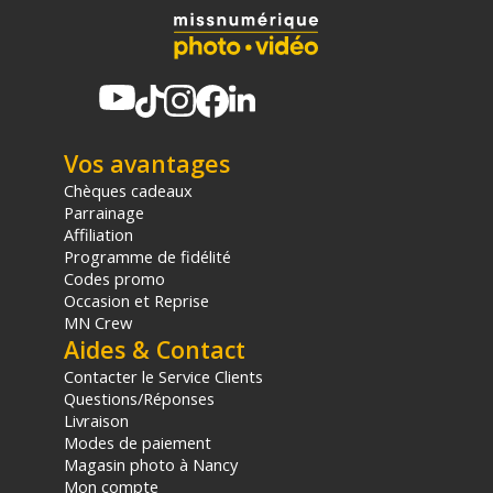
Température de stockage : -30 to +70 °C
Etanchéité : 13 ft / 4 m profondeur en eau (remplissage de
gaz inerte)
CONTENU DU CARTON
1 x Swarovski ATS 80 hd
Vos avantages
Chèques cadeaux
Offre valable jusqu'au 06-08-2026 inclus.
Parrainage
Affiliation
Code EAN Swarovski ATS 80 hd - Longue vue - Achat et prix :
Programme de fidélité
9006325073911
Codes promo
Occasion et Reprise
(1) Offre valable jusqu'au 31 Décembre 2030 à partir de 49 euros
MN Crew
d'achat, sur la base d'une expédition Chronopost 24H vers un point
Aides & Contact
relais situé en France continentale uniquement, valable uniquement
Contacter le Service Clients
sur les produits de moins de 1m et moins de 20Kg.
Questions/Réponses
(2) Nombre de points Fidélité estimés, hors remises au panier, basé
Livraison
sur le prix TTC en €, les points seront effectivement calculés dans le
Modes de paiement
panier.
Magasin photo à Nancy
Mon compte