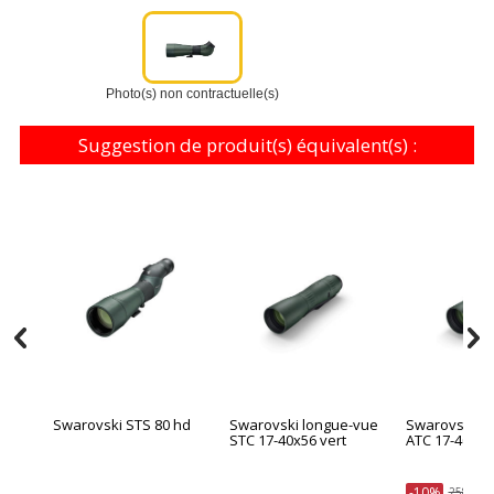
Photo(s) non contractuelle(s)
Suggestion de produit(s) équivalent(s) :
Swarovski STS 80 hd
Swarovski longue-vue
Swarovski l
STC 17-40x56 vert
ATC 17-40x56
-10%
2589,90