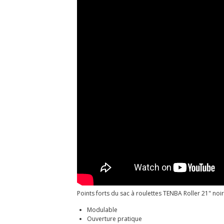
Points forts du sac à roulettes TENBA Roller 21" noir
Modulable
Ouverture pratique