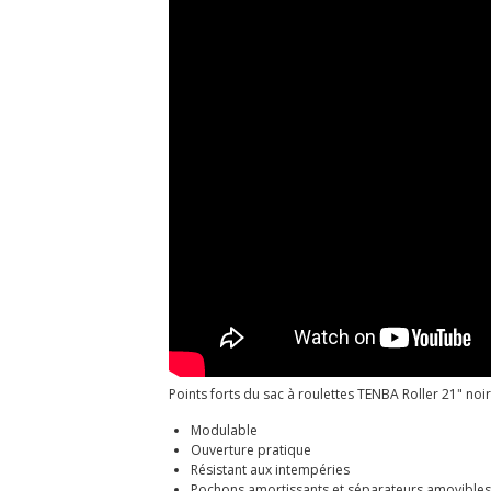
Points forts du sac à roulettes TENBA Roller 21" noir
Modulable
Ouverture pratique
Résistant aux intempéries
Pochons amortissants et séparateurs amovibles