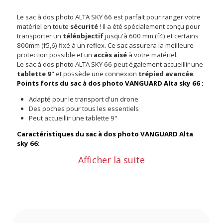
Le sac à dos photo ALTA SKY 66 est parfait pour ranger votre
matériel en toute
sécurité
! Il a été spécialement conçu pour
transporter un
téléobjectif
jusqu'à 600 mm (f4) et certains
800mm (f5,6) fixé à un reflex. Ce sac assurera la meilleure
protection possible et un
accès aisé
à votre matériel.
Le sac à dos photo ALTA SKY 66 peut également accueillir une
tablette 9"
et possède une connexion
trépied avancée
.
Points forts du sac à dos photo VANGUARD Alta sky 66 :
Adapté pour le transport d'un drone
Des poches pour tous les essentiels
Peut accueillir une tablette 9"
Caractéristiques du sac à dos photo VANGUARD Alta
sky 66:
COULEURS
Afficher la suite
Noir et jaune
DIMENSIONS
28.89 x 28.89 x 61.91 cm
CHARGE ACCEPTEÉE
10.49 kg
POIDS
2,53 kg