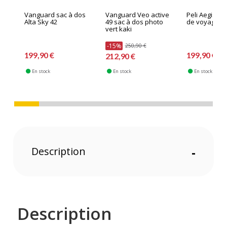
Vanguard sac à dos
Vanguard Veo active
Peli Aegis sa
Alta Sky 42
49 sac à dos photo
de voyage 18L
vert kaki
-15%
250,90 €
199,90 €
199,90 €
212,90 €
En stock
En stock
En stock
Description
-
Description