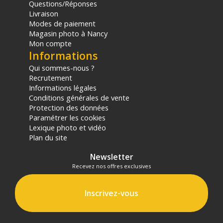
Questions/Réponses
(1) Offre valable jusqu'au 31 Décembre 2030 à partir de 49 euros
Livraison
d'achat, sur la base d'une expédition Chronopost 24H vers un point
Modes de paiement
relais situé en France continentale uniquement, valable uniquement
sur les produits de moins de 1m et moins de 20Kg.
Magasin photo à Nancy
(2) Nombre de points Fidélité estimés, hors remises au panier, basé
Mon compte
sur le prix TTC en €, les points seront effectivement calculés dans le
Informations
panier.
Qui sommes-nous ?
Recrutement
Informations légales
Conditions générales de vente
Protection des données
Paramétrer les cookies
Lexique photo et vidéo
Plan du site
Newsletter
Recevez nos offres exclusives
Inscrivez-vous