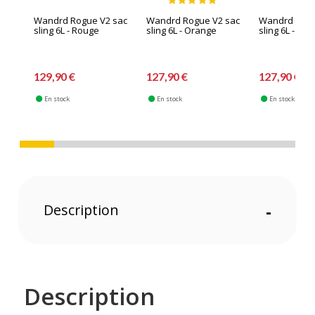
Wandrd Rogue V2 sac
Wandrd Rogue V2 sac
Wandrd Rogu
sling 6L - Rouge
sling 6L - Orange
sling 6L - Bei
129,90 €
127,90 €
127,90 €
En stock
En stock
En stock
Description
-
Description