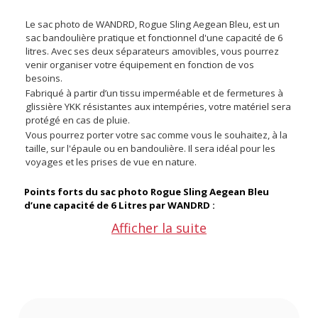
Le sac photo de WANDRD, Rogue Sling Aegean Bleu, est un
sac bandoulière pratique et fonctionnel d'une capacité de 6
litres. Avec ses deux séparateurs amovibles, vous pourrez
venir organiser votre équipement en fonction de vos
besoins.
Fabriqué à partir d’un tissu imperméable et de fermetures à
glissière YKK résistantes aux intempéries, votre matériel sera
protégé en cas de pluie.
Vous pourrez porter votre sac comme vous le souhaitez, à la
taille, sur l'épaule ou en bandoulière. Il sera idéal pour les
voyages et les prises de vue en nature.
Points forts du sac photo Rogue Sling Aegean Bleu
d’une capacité de 6 Litres par WANDRD :
Afficher la suite
D’une capacité de 6 Litres
Compact et léger
Bandoulière entièrement réglable, pour un port ajusté et
confortable
Matériaux durables et résistants aux intempéries
Plusieurs poches zippées et compartiments de