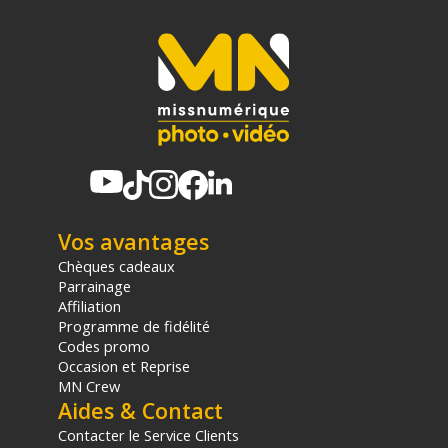
CAPACITE
Résiste aux intempéries : Oui
Volume : 6 litres
Capacité : 1 appareil photo + 1 objectif standard + 1 trépied +
Effets personnels
Vos avantages
Chèques cadeaux
CONTENU DU CARTON
Parrainage
1X Sac photo Wandrd ROGUE Sling 6L
Affiliation
2x Séparateurs
Programme de fidélité
Offre valable jusqu'au 07-08-2026 inclus.
Codes promo
Occasion et Reprise
MN Crew
Code EAN Wandrd Rogue Sling 6L Aegean bleu - Sac photo
Aides & Contact
Sling - Achat et prix :
850041678467
Contacter le Service Clients