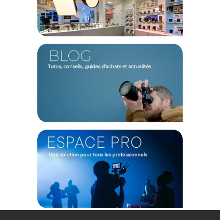
Référence : SLG6-AB-1
PHYSIQUE
Système de port : Bandoulière réglable
Couleur : Aegean Bleu
Dimensions externes (HxLxP) : 33 x 21 x 11 cm
Poids : 0.48 kg