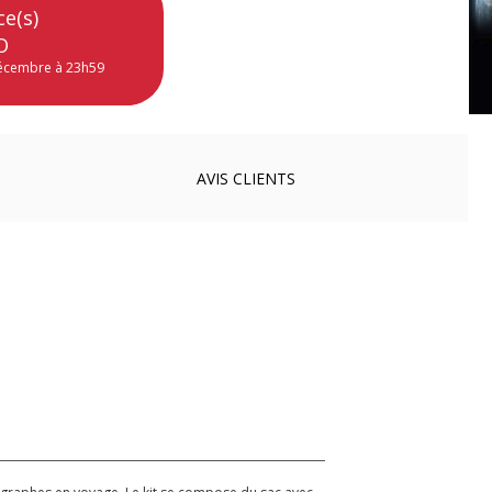
ce(s)
O
décembre à 23h59
AVIS
CLIENTS