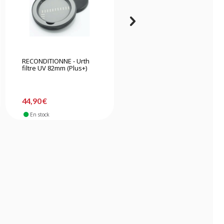
RECONDITIONNE - Urth
RECONDITIONNE -
filtre UV 82mm (Plus+)
Wacom Intuos Pro M
tablette graphique
-35%
339,90 €
44,90 €
219,90 €
En stock
En stock