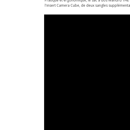
Pratique et ergonomique, le sac à dos Wandrd THE 
l'insert Camera Cube, de deux sangles supplémentai