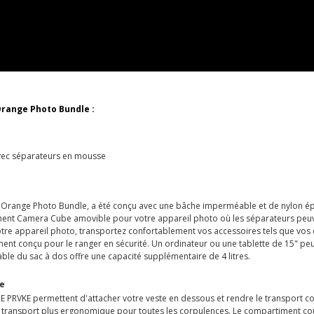
Orange Photo Bundle
:
vec séparateurs en mousse
 Orange Photo Bundle, a été conçu avec une bâche imperméable et de nylon ép
ent Camera Cube amovible pour votre appareil photo où les séparateurs peuvent
votre appareil photo, transportez confortablement vos accessoires tels que vos
nt conçu pour le ranger en sécurité. Un ordinateur ou une tablette de 15" pe
le du sac à dos offre une capacité supplémentaire de 4 litres.
ge
RVKE permettent d'attacher votre veste en dessous et rendre le transport con
transport plus ergonomique pour toutes les corpulences. Le compartiment coul