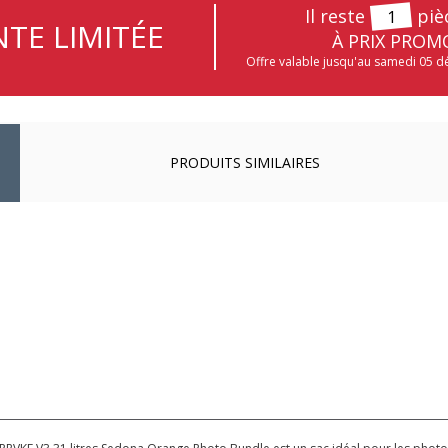
Il reste
piè
1
TE LIMITÉE
À PRIX PROM
Offre valable jusqu'au samedi 05 
PRODUITS SIMILAIRES