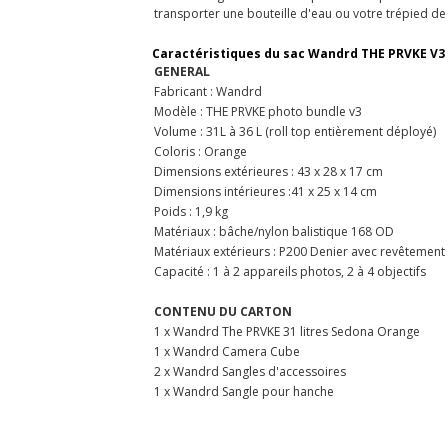
transporter une bouteille d'eau ou votre trépied de
Caractéristiques du sac Wandrd
THE PRVKE V3
GENERAL
Fabricant : Wandrd
Modèle : THE PRVKE photo bundle v3
Volume : 31L à 36 L (roll top entièrement déployé)
Coloris : Orange
Dimensions extérieures : 43 x 28 x 17 cm
Dimensions intérieures :41 x 25 x 14 cm
Poids : 1,9 kg
Matériaux : bâche/nylon balistique 168 OD
Matériaux extérieurs : P200 Denier avec revêtement
Capacité : 1 à 2 appareils photos, 2 à 4 objectifs
CONTENU DU CARTON
1 x Wandrd The PRVKE 31 litres Sedona Orange
1 x Wandrd Camera Cube
2 x Wandrd Sangles d'accessoires
1 x Wandrd Sangle pour hanche