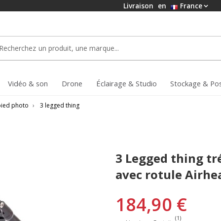
Livraison
en
France
Vidéo & son
Drone
Éclairage & Studio
Stockage & Po
pied photo
›
3 legged thing
3 Legged thing tr
avec rotule Airhe
184,90 €
(1)