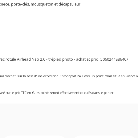
 à pièce, porte-clés, mousqueton et décapsuleur
c rotule Airhead Neo 2.0 - trépied photo - achat et prix :
5060244886407
ros d'achat, sur la base d'une expédition Chronopost 24H vers un point relais situé en Franc
asé sur le prix TTC en €, les points seront effectivement calculés dans le panier.