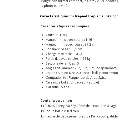
Malgré son format compact, le Corey 2.0 supporte ju
la photo et la vidéo.
Caractéristiques du trépied trépied Punks cor
Caractéristiques techniques
Couleur : Dark
Hauteur max. avec rotule : 1,46 m
Hauteur min. avec rotule : 37,2 cm
Longueur pliée : 36,1 cm
Charge maximale : 14 kg
Poids (kit avec rotule) : 1,78 kg
Sections de jambes : 5
Angles de jambes : 23°, 55°, 80° (indépendants)
Rotule : AirHed Neo 2.0 (rotule ball, panoramiqu
Compatibilité : Plaque rapide Arca-Swiss
Niveaux à bulle : 2 (trépied + rotule)
Garantie : 5 ans
Contenu du carton
1x PUNKS Corey 2.0 ? Système de trépied en alliag
1x Rotule ball AirHed Neo
1x Plaque de dégagement rapide Punks compatible