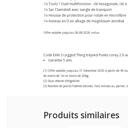
1x Toolz ? Outil multifonction : clé hexagonale, clé
1x Sac Clamshell avec sangle de transport
1x Housse de protection pour rotule en microfibre
1x Anneau en D en alliage de magnésium anodisé
Offre valable jusqu'au 06-08-2026 inclus.
Code EAN 3 Legged Thing trépied Punks corey 2.0 ave
Garantie 5 ans
(1) Offre valable jusqu'au 31 Décembre 2030 à partir de 49 eu
de moins de 1m et moins de 20Kg.
(2) Sous réserve d'éligibilité.
(3) Nombre de points Fidélité estimés, hors remises au panier, b
Produits similaires