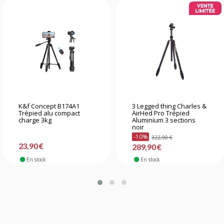
K&f Concept B174A1
3 Legged thing Charles &
Trépied alu compact
AirHed Pro Trépied
charge 3kg
Aluminium 3 sections
noir
-10%
322,90 €
23,90 €
289,90 €
En stock
En stock