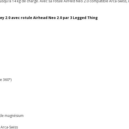
squ?à 14 kg de charge. Avec sa rotule AirHed Neo 2.0 compatible Arca-Swiss, il 
ey 2.0 avec rotule Airhead Neo 2.0 par 3 Legged Thing
e 360°)
e de magnésium
 Arca-Swiss