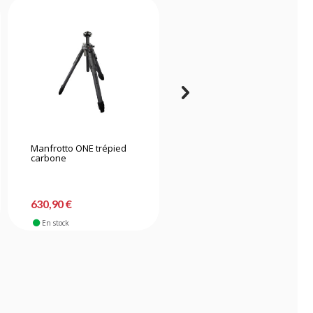
Manfrotto ONE trépied
Manfrotto ONE trépied
carbone
aluminium
630,90 €
445,90 €
En stock
En stock