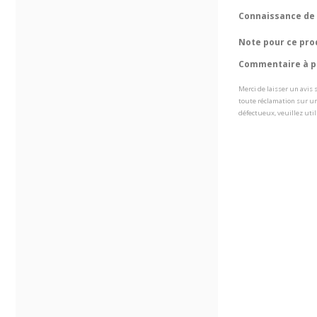
Connaissance de 
Note pour ce pro
Commentaire à pr
Merci de laisser un avis
toute réclamation sur un
défectueux, veuillez util