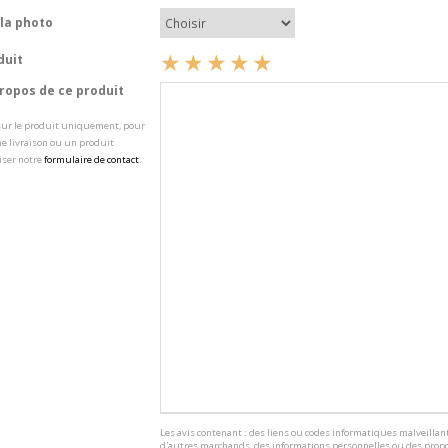
la photo
duit
opos de ce produit
 sur le produit uniquement, pour
e livraison ou un produit
iser notre
formulaire de contact
.
Les avis contenant : des liens ou codes informatiques malveillant
d'autres marchands, des informations personnelles ou des propo