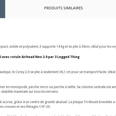
PRODUITS SIMILAIRES
act, solide et polyvalent, il supporte 14 kg et se plie à 36cm, idéal pour les v
0 avec rotule Airhead Neo 2.0 par 3 Legged Thing
tique, le Corey 2.0 se plie à seulement 36,1 cm pour un transport facile. Idéal 
mer en monopode, perche micro ou perche à selfie. Sa colonne centrale est amo
tabilité maximale sur tous les terrains.
té accrue, grâce à un centre de gravité abaissé. La plaque Tri-Mount brevetée a
es creuses et ses filetages 1/4"-20.