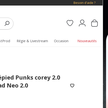
Besoin d'aide ?
stProd
Régie & Livestream
Occasion
Nouveautés
épied Punks corey 2.0
ad Neo 2.0