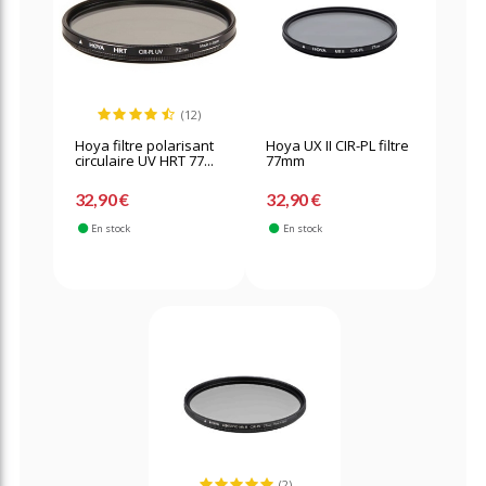
(12)
Hoya filtre polarisant
Hoya UX II CIR-PL filtre
circulaire UV HRT 77...
77mm
32,90 €
32,90 €
En stock
En stock
(2)