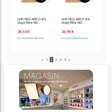
Urth ND2-400 (1-8.6
Urth ND2-400 (1-8.6
Stop) filtre ND...
Stop) filtre ND...
34,50 €
36,90 €
Sur commande fabricant
Sur commande fabricant
«
1
2
3
4
5
»