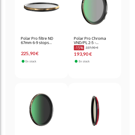
Polar Pro filtre ND
Polar Pro Chroma
67mm 6-9 stops...
VND/PL 2-5 -...
-15%
227,90 €
225,90 €
193,90 €
En stock
En stock