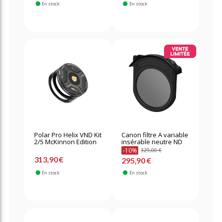
En stock
En stock
Polar Pro Helix VND Kit
Canon filtre A variable
2/5 McKinnon Edition
insérable neutre ND
-10%
329,00 €
313,90 €
295,90 €
En stock
En stock