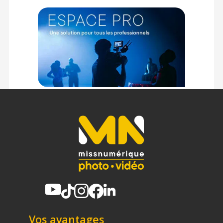
Code EAN Agfa Appareil photo réutilisable 35mm noir - Achat
et prix :
4250255104213
Garantie 2 ans
(1) Nombre de points Fidélité estimés, hors remises au panier, basé
sur le prix TTC en €, les points seront effectivement calculés dans le
panier.
Vos avantages