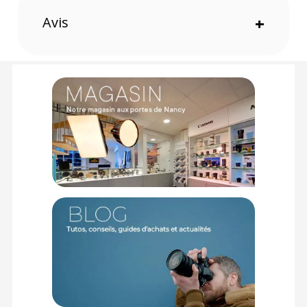
de photographie.
Avis
+
Caractéristiques de l'appareil photo réutilisable Agfa
35mm noir :
SPÉCIFICATIONS TECHNIQUES
Films compatibles : 35mm couleur et noir et blanc (ISO
200/400/800)
Flash : Oui
Vitesse d'obturation : 1/120
Mise au point : Focus fixe
Alimentation : 1 x pile AAA (non incluse)
Dimensions : 115 x 64 x 44 mm
Poids : 119 g
CONTENU DU CARTON
1 x Appareil photo réutilisable Agfa 35mm noir
1 x Dragonne
1 x Housse
(Pellicule et piles non incluses)
Offre valable jusqu'au 10-08-2026 inclus.