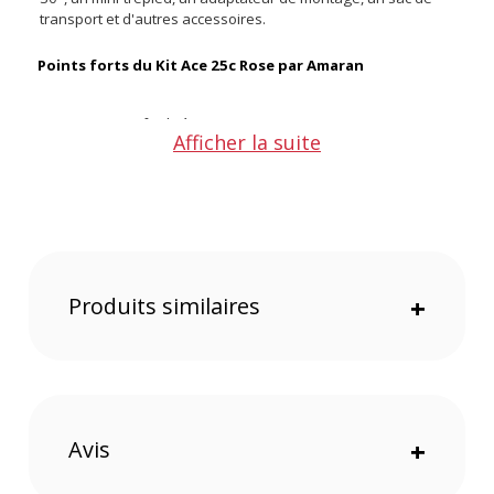
transport et d'autres accessoires.
Points forts du Kit Ace 25c Rose par Amaran
Compact et facile à transporter
Afficher la suite
Montage magnétique idéal pour les espaces restreints
Fixation rapide Ace Lock
Chargement rapide en USB-C
Contrôlable avec l'application Amaran
Mode Boost pour augmenter instantanément la
puissance jusqu'à 32W
Produits similaires
+
Avis
+