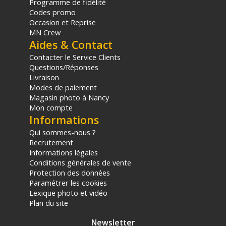
Programme de fidélité
Amaran
Codes promo
Occasion et Reprise
Technique
MN Crew
CCT : 2,300K – 10,000K
Aides & Contact
CRI : 95+
Contacter le Service Clients
TLCI : 95+
Questions/Réponses
CQS : 94
Livraison
SSI (Tungsten) : 83
Modes de paiement
SSI (D56) : 73
Magasin photo à Nancy
Puissance de Sortie Maximale : 32W
Mon compte
Informations
Photométrie
2300K :
Qui sommes-nous ?
96 fc / 1034 Lux à 1 m (non modifié)*
Recrutement
Informations légales
33 fc / 358 Lux à 1 m (avec dôme)
Conditions générales de vente
3200K :
Protection des données
100 fc / 1076 Lux à 1 m*
Paramétrer les cookies
34 fc / 365 Lux à 1 m (avec dôme)
Lexique photo et vidéo
4300K :
Plan du site
139 fc / 1495 Lux à 1 m (non modifié)*
48 fc / 516 Lux à 1 m (avec dôme)
Newsletter