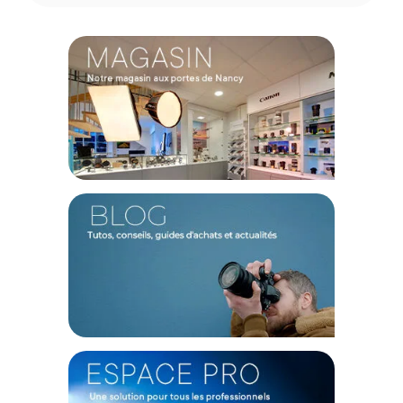
Une multitude de moyens de fixations
Fixez facilement la lampe Ace 25 à vos différents appareils
grâce à l'adaptateur cold shoe fourni, vous assurant une
compatibilité a une majorité des appareils. Profitez aussi du
système Ace Lock à dégagement rapide vous permettant de
monter et démonter simplement et rapidement. Idéal pour les
créateurs de contenu constamment en déplacement qui
cherche une polyvalence à toutes épreuves. Profitez aussi
d'un système de verrouillage efficace et sûre pour résister à
n'importe quel environnement.
Contrôlez votre source lumineuse avec votre
smartphone
Grâce à l'application "Amaran App", réglez sans effort les
paramètres, la luminosité et les effets d'éclairage grâce à
l'application facile d'utilisation et intuitive. Contrôlez
entièrement votre éclairage à distance pour exprimer au
mieux votre créativité. L'application intègre aussi un contrôle
continu et progressif de la luminosité de 0 à 100%.