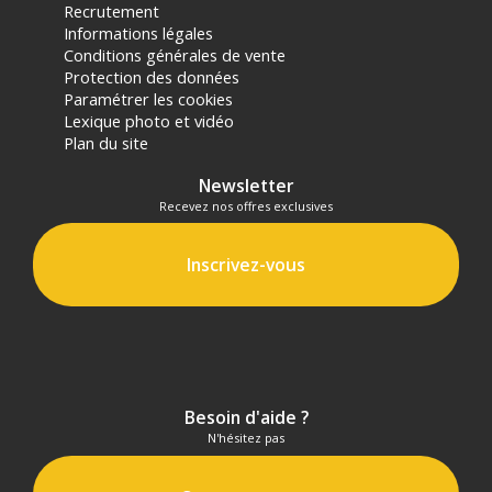
sur les produits de moins de 1m et moins de 20Kg.
Recrutement
(2) Sous réserve d'éligibilité.
Informations légales
(3) Nombre de points Fidélité estimés, hors remises au panier, basé
Conditions générales de vente
sur le prix TTC en €, les points seront effectivement calculés dans le
Protection des données
panier.
Paramétrer les cookies
Lexique photo et vidéo
Plan du site
Newsletter
Recevez nos offres exclusives
Inscrivez-vous
Besoin d'aide ?
N'hésitez pas