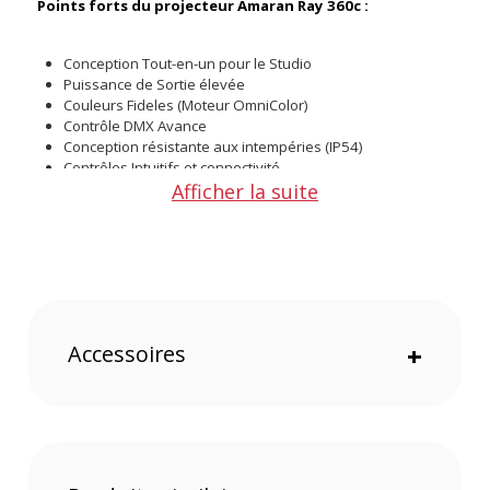
Points forts du projecteur Amaran Ray 360c :
Conception Tout-en-un pour le Studio
Puissance de Sortie élevée
Couleurs Fideles (Moteur OmniColor)
Contrôle DMX Avance
Conception résistante aux intempéries (IP54)
Contrôles Intuitifs et connectivité
Afficher la suite
Conception Tout-en-un pour le Studio
L'Amaran Ray 360c intègre l'alimentation directement dans la
tête du projecteur. Cette conception monobloc simplifiée
fonctionne avec un seul câble d'alimentation AC, éliminant le
besoin de blocs d'alimentation externes encombrants et
gardant votre installation simple et efficace.
Accessoires
+
Puissance de Sortie élevée
Avec une puissance de 360W , le Ray 360c délivre une
luminosité impressionnante allant jusqu'à 17 130 lux à 1
mètre (sans accessoire). Il est plus de 80% plus lumineux que
l'Amaran 300c , offrant une qualite de sortie puissante pour
les studios.