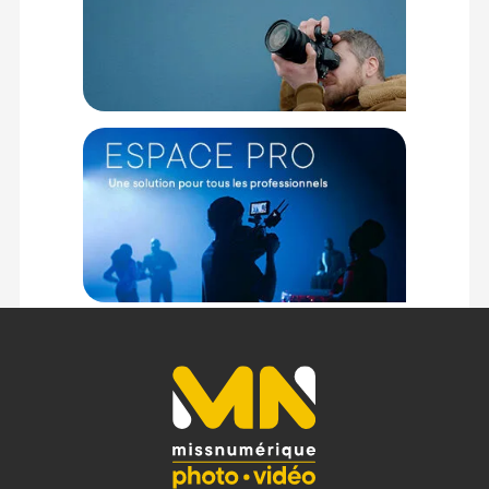
Contrôles intuitifs et connectivité
Les réglages sont rapides grâce au bouton Flow Turn qui
offre un retour tactile pour des ajustements précis ou
rapides. L'appareil dispose également d'un appairage NFC
intègre en un seul geste avec l'application Amaran pour un
contrôle sans fil facile.
Caractéristiques du projecteur Amaran Ray 360c :
Puissance de Sortie Max : 360W
Consommation Max : 410W
Chipset Couleur : OmniColor
Plage CCT (Standard) : 2 300K – 10 000K
Plage CCT (Etendue) :1 800K – 20 000K
Indices de Couleur : CRI: 95+, TLCI: 95+, SSI (Tungstene): 87,
SSI (D56): 80
Flux : 23 174 lumens
Angle de Faisceau : 70 degres
Angle de Faisceau (Reflecteur) : 45 degres
Resistance (Meteo) : IP54
Alimentation : AC 100V-240V / 50-60Hz
ControleIntegre : Application amaran, DMX (via adaptateur)