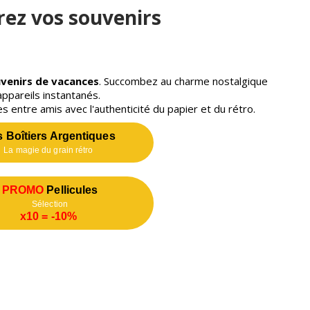
rez vos souvenirs
uvenirs de vacances
. Succombez au charme nostalgique
appareils instantanés.
s entre amis avec l'authenticité du papier et du rétro.
s Boîtiers Argentiques
La magie du grain rétro
PROMO
Pellicules
Sélection
x10 = -10%