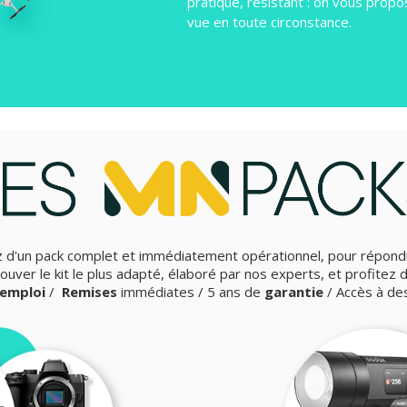
pratique, résistant : on vous prop
vue en toute circonstance.
z d'un pack
complet et immédiatement opérationnel, pour répond
ouver le kit le plus adapté, élaboré par nos experts, et profitez d
'emploi
/
Remises
immédiates / 5 ans de
garantie
/ Accès à d