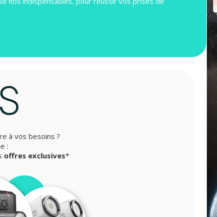
ose nos indispensables, pour réussir vos prises de
re à vos besoins ?
e :
es
offres exclusives
*