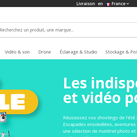
Livraison
en
France
Vidéo & son
Drone
Éclairage & Studio
Stockage & Po
Les indis
et vidéo p
Réussissez vos shootings de l'été 
Escapades ensoleillées, aventures e
une sélection de matériel photo et v