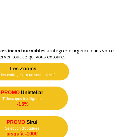
ues incontournables
à intégrer d'urgence dans votre
erver tout ce qui vous entoure.
Les Zooms
 les cadrages en un seul objectif
PROMO
Unistellar
Télescopes intelligents
-15%
PROMO
Sirui
Sélection d'optiques
jusqu'à -100€