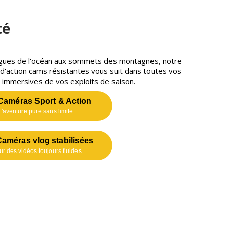
té
gues de l'océan aux sommets des montagnes, notre
'action cams résistantes vous suit dans toutes vos
 immersives de vos exploits de saison.
Caméras Sport & Action
L'aventure pure sans limite
améras vlog stabilisées
ur des vidéos toujours fluides