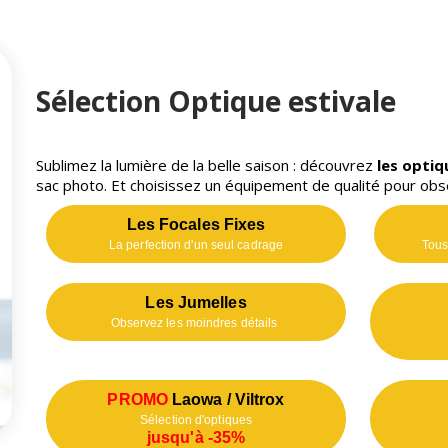
Sélection Optique estivale
Sublimez la lumière de la belle saison : découvrez
les optiq
sac photo. Et choisissez un équipement de qualité pour obs
Les Focales Fixes
La perfection d'un seul cadrage
Tous
Les Jumelles
Observez les moindres détails
PROMO
Laowa / Viltrox
Sélection d'optiques
jusqu'à -35%