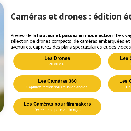
Caméras et drones : édition é
Prenez de la
hauteur
et passez en mode action
! Des va
sélection de drones compacts, de caméras embarquées et d
aventures. Capturez des plans spectaculaires et des vidéos
Les Drones
Les 
Vu du ciel
Les Caméras 360
Les C
Capturez l'action sous tous les angles
Po
Les Caméras pour filmmakers
L'excellence pour vos images