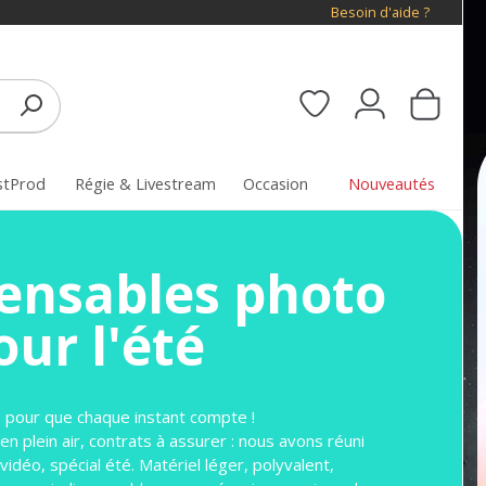
Besoin d'aide ?
stProd
Régie & Livestream
Occasion
Nouveautés
pensables photo
our l'été
: pour que chaque instant compte !
n plein air, contrats à assurer : nous avons réuni
idéo, spécial été. Matériel léger, polyvalent,