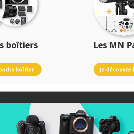
 boîtiers
Les MN Pa
packs boîtier
Je découvre 