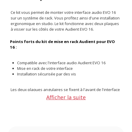
Ce kit vous permet de monter votre interface audio EVO 16
sur un système de rack. Vous profitez ainsi d'une installation
ergonomique en studio. Le kit fonctionne avec deux plaques
à visser sur les côtés de votre Audient EVO 16.
Points forts du kit de mise en rack Audient pour EVO
16 :
Compatible avec l'interface audio Audient EVO 16
Mise en rack de votre interface
Installation sécurisée par des vis
Les deux plaques angulaires se fixent à l'avant de l'interface
audio. Il faudra retirer les vis d'origine avec une clé allen
Afficher la suite
(vendue séparément) puis aligner les trous de vis des
plaques de rack avec ceux de l'interface. Les vis M4
apportent une fixation solide et stable. Lors de la mise en
rack, il faudra également retirer les pieds de l'interface audio.
NOTE
: Il est recommandé de laisser de l'espace pour