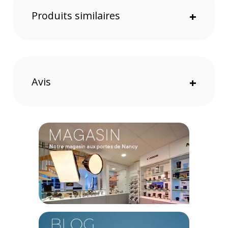
l'aération de l'interface audio sur votre système de rack.
Produits similaires
+
Caractéristiques du kit de mise en rack Audient pour
EVO 16 :
PRATIQUE
Compatibilité : Audient Evo 16
Avis
+
CONTENU DU CARTON
2x Plaques de montage sur rack
1x Jeu de vis
Offre valable jusqu'au 07-08-2026 inclus.
Code EAN Audient Kit de mise en rack pour Evo 16 - Accessoire
rack - Achat & prix :
5060374260467
Garantie 2 ans
(1) Nombre de points Fidélité estimés, hors remises au panier, basé
sur le prix TTC en €, les points seront effectivement calculés dans le
panier.