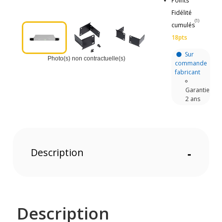
Points
Fidélité
(1)
cumulés
18pts
Sur
Photo(s) non contractuelle(s)
commande
fabricant
Garantie
2 ans
Description
-
Description