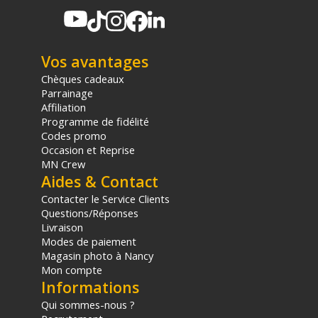
Garantie 2 ans
(1) Offre valable jusqu'au 31 Décembre 2030 à partir de 49 euros
d'achat, sur la base d'une expédition Chronopost 24H vers un point
Vos avantages
relais situé en France continentale uniquement, valable uniquement
Chèques cadeaux
sur les produits de moins de 1m et moins de 20Kg.
Parrainage
(2) Sous réserve d'éligibilité.
(3) Nombre de points Fidélité estimés, hors remises au panier, basé
Affiliation
sur le prix TTC en €, les points seront effectivement calculés dans le
Programme de fidélité
panier.
Codes promo
Occasion et Reprise
MN Crew
Aides & Contact
Contacter le Service Clients
Questions/Réponses
Livraison
Modes de paiement
Magasin photo à Nancy
Mon compte
Informations
Qui sommes-nous ?