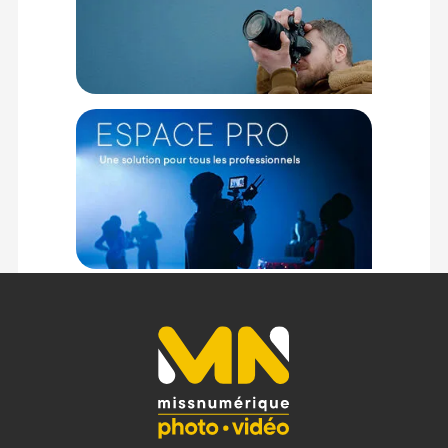
Matériau : Aluminium
Dimensions : 18 x 6 cm
Poids : 0,55 Kg
Bras d'extension :
PHYSIQUE
Matériaux : Acier Chromé ; Alliage d'aluminium
Longueur : 102 cm
Poids : 1,1 Kg
CONTENU DU CARTON :
1x Pied en acier chromé A2033L
1x Rotule grip D200
1x Bras d'extension D520
Offre valable jusqu'au 09-08-2026 inclus.
Code EAN Kit Pied Avenger C-Stand 33 avec jambe réglable :
8024221551990