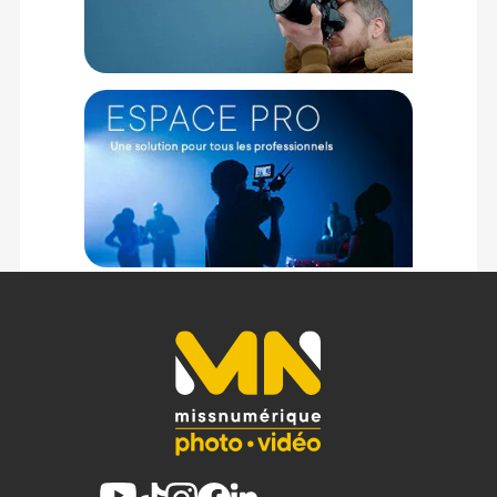
Code couleur RVB :
Rouge : 252
Vert : 194
Bleu : 97
Découvrez le
tableau de correspondance des valeurs des
couleurs de fonds papier BD
.
CONTENU DU CARTON :
1x BD fond studio en papier Jaune 128 Straw 2.72 x 11 m
Le support de fond est à commander séparément,
vous
pouvez en retrouver ici.