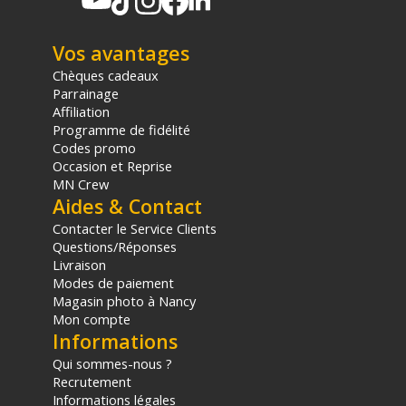
Vos avantages
Chèques cadeaux
Parrainage
Affiliation
Programme de fidélité
Codes promo
Occasion et Reprise
MN Crew
Aides & Contact
Contacter le Service Clients
Questions/Réponses
Offre valable jusqu'au 06-08-2026 inclus.
Livraison
Modes de paiement
Magasin photo à Nancy
Code EAN Fond papier Straw BD 128 2.72 x 11 m :
Mon compte
7064275112892
Informations
(2) Sous réserve d'éligibilité.
Qui sommes-nous ?
(3) Nombre de points Fidélité estimés, hors remises au panier, basé
Recrutement
sur le prix TTC en €, les points seront effectivement calculés dans le
Informations légales
panier.