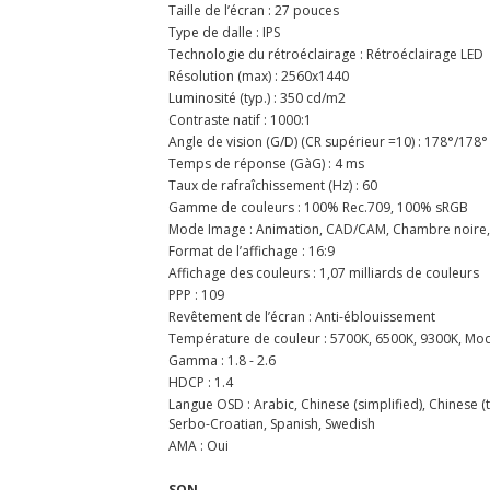
Taille de l’écran : 27 pouces
Type de dalle : IPS
Technologie du rétroéclairage : Rétroéclairage LED
Résolution (max) : 2560x1440
Luminosité (typ.) : 350 cd/m2
Contraste natif : 1000:1
Angle de vision (G/D) (CR supérieur =10) : 178°/178°
Temps de réponse (GàG) : 4 ms
Taux de rafraîchissement (Hz) : 60
Gamme de couleurs : 100% Rec.709, 100% sRGB
Mode Image : Animation, CAD/CAM, Chambre noire, EC
Format de l’affichage : 16:9
Affichage des couleurs : 1,07 milliards de couleurs
PPP : 109
Revêtement de l’écran : Anti-éblouissement
Température de couleur : 5700K, 6500K, 9300K, Mod
Gamma : 1.8 - 2.6
HDCP : 1.4
Langue OSD : Arabic, Chinese (simplified), Chinese (t
Serbo-Croatian, Spanish, Swedish
AMA : Oui
SON