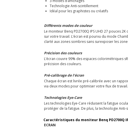
3 modes d’affichages
Technologie Anti-scintillement
Idéal pour les graphistes ou créatifs
Différents modes de couleur
Le moniteur Benq PD2700Q IPS UHD 27 pouces 2K off
sur votre travail. L’écran est pourvu du mode Chamb
clarté aux zones sombres sans surexposer les zones
Précision des couleurs
L’écran couvre 99% des espaces colorimétriques sRGB 
précision des couleurs.
Pré-calibrage de l’écran
Chaque écran est livrée pré-calibrée avec un rappor
via deux modes pour optimiser votre flux de travail. L
Technologies Eye-Care
Les technologies Eye-Care réduisent la fatigue ocula
protéger de la fatigue. De plus, la technologie Anti-s
Caractéristiques du moniteur Benq PD2700Q IP
ECRAN