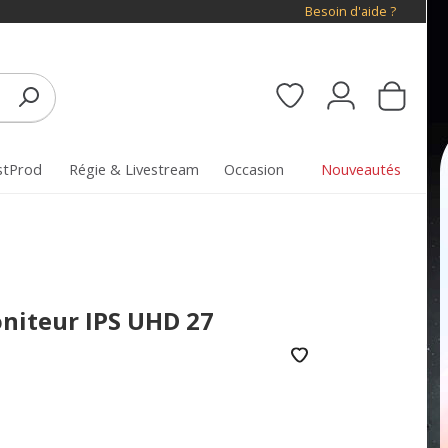
Besoin d'aide ?
stProd
Régie & Livestream
Occasion
Nouveautés
iteur IPS UHD 27