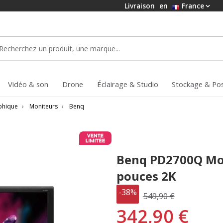
Livraison
en
France
Vidéo & son
Drone
Éclairage & Studio
Stockage & Po
aphique
›
Moniteurs
›
Benq
Benq PD2700Q Mon
pouces 2K
-38%
549,90 €
342,90 €