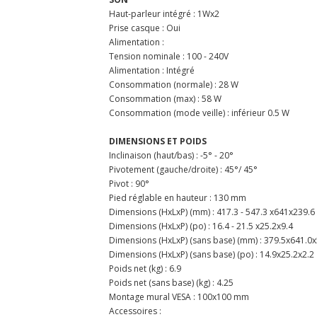
Haut-parleur intégré : 1Wx2
Prise casque : Oui
Alimentation :
Tension nominale : 100 - 240V
Alimentation : Intégré
Consommation (normale) : 28 W
Consommation (max) : 58 W
Consommation (mode veille) : inférieur 0.5 W
DIMENSIONS ET POIDS
Inclinaison (haut/bas) : -5° - 20°
Pivotement (gauche/droite) : 45°/ 45°
Pivot : 90°
Pied réglable en hauteur : 130 mm
Dimensions (HxLxP) (mm) : 417.3 - 547.3 x641x239.6
Dimensions (HxLxP) (po) : 16.4 - 21.5 x25.2x9.4
Dimensions (HxLxP) (sans base) (mm) : 379.5x641.0x
Dimensions (HxLxP) (sans base) (po) : 14.9x25.2x2.2
Poids net (kg) : 6.9
Poids net (sans base) (kg) : 4.25
Montage mural VESA : 100x100 mm
Accessoires :