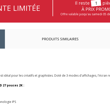
Il reste
piè
1
TE LIMITÉE
À PRIX PROM
Offre valable jusqu'au samedi 05 
PRODUITS SIMILAIRES
déal pour les créatifs et graphistes. Doté de 3 modes d'affichages, l'écran rend
D 27 pouces 2K :
hnologie IPS