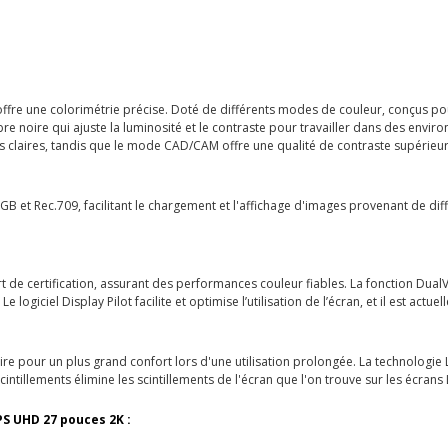
re une colorimétrie précise. Doté de différents modes de couleur, conçus p
re noire qui ajuste la luminosité et le contraste pour travailler dans des env
 claires, tandis que le mode CAD/CAM offre une qualité de contraste supérieur
et Rec.709, facilitant le chargement et l'affichage d'images provenant de différ
t de certification, assurant des performances couleur fiables. La fonction Dual
e logiciel Display Pilot facilite et optimise l’utilisation de l’écran, et il est a
ire pour un plus grand confort lors d'une utilisation prolongée. La technologie L
cintillements élimine les scintillements de l'écran que l'on trouve sur les écrans
S UHD 27 pouces 2K :