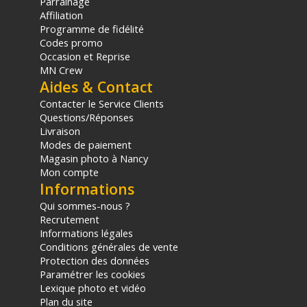
Parrainage
Type de stockage : BYOD (Apportez votre disque personnel)
Affiliation
Stockage externe : Disques USB
Programme de fidélité
Format de stockage externe : Systèmes de fichiers ExFAT
Codes promo
(Windows/Mac) ou HFS+ (Mac).
Occasion et Reprise
MN Crew
Aides & Contact
Affichages
Normes de la sortie de monitoring HDMI : 1080p50,
Contacter le Service Clients
1080p59.94, 1080p60.
Questions/Réponses
Affichages de la sortie de monitoring : Nom de l’appareil,
Livraison
capacité et utilisation du stockage, état de la synchronisation
Modes de paiement
du Cloud, activité de l’utilisateur, état du hardware,
Magasin photo à Nancy
topogramme de mémoire, graphiques du débit réseau.
Mon compte
Informations
Contrôle de périphérique
Qui sommes-nous ?
Contrôle externe: USB-C ou Ethernet pour les mises à jour du
Recrutement
logiciel et la configuration.
Informations légales
Conditions générales de vente
Logiciel
Protection des données
Logiciel inclus : Utilitaire Blackmagic Cloud Setup, Blackmagic
Paramétrer les cookies
Proxy Generator Lite, Mise à jour du logiciel interne avec le
Lexique photo et vidéo
Blackmagic Cloud Setup via le port USB-C
Plan du site