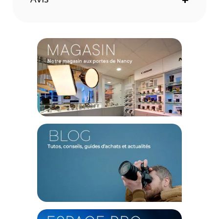
Le port Ethernet 10G assure un très haut débit. Ethernet offre
une très faible latence pour accéder aux fichiers sans délai.
Sortie monitoring HDMI pour avoir une vision sur l'état de
stockage en temps réel sur un téléviseur ou un moniteur.
Synchronisation
Fichiers instantanément disponibles une fois la configuration
du cache local de vos fichiers Dropbox effectuée. Le
Blackmagic Cloud Store assure une synchronisation
permanente. Possibilité de synchroniser plusieurs
Blackmagic Cloud Pod ou Cloud Store via Dropbox. Chaque
utilisateur dispose alors d'une copie locale des fichiers pour
travailler sans latence.
Utilitaire
Utilitaire Blackmagic Cloud Pod gratuit disponible pour Mac et
Windows afin de modifier les réglages. Pas besoin de licence
payante supplémentaire pour se servir du Pod. Ainsi, vous
pouvez gérer un réseau privé complètement déconnecté
d’Internet, parfaitement sécurisé.
Caractéristiques du Blackmagic Design Cloud Pod