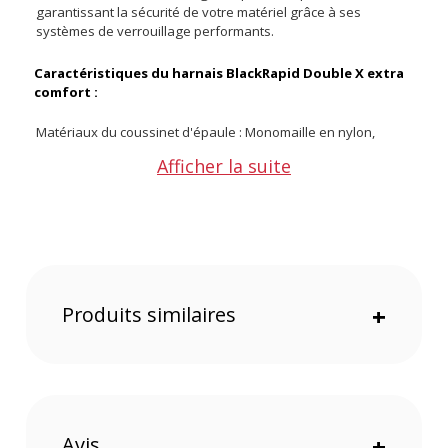
garantissant la sécurité de votre matériel grâce à ses
systèmes de verrouillage performants.
Caractéristiques du harnais BlackRapid Double X extra
comfort :
Matériaux du coussinet d'épaule : Monomaille en nylon,
mousse TPE et polyester.
Afficher la suite
Matériau de la sangle : 100% nylon.
Dimensions du coussinet :
Longueur : 40,5 cm
Largeur : 5,5 cm à 9,5 cm
Épaisseur : 0,65 cm
Largeur de la sangle : 2,5 cm.
Produits similaires
+
Longueur réglable : Jusqu'à 160 cm (avec le coussinet).
Poids : 343 g.
CONTENU DU CARTON :
1x Harnais BlackRapid Double-X.
2x Mousquetons pivotants avec mécanisme de verrouillage.
Avis
+
2x LockStar II (protecteurs de mousqueton).