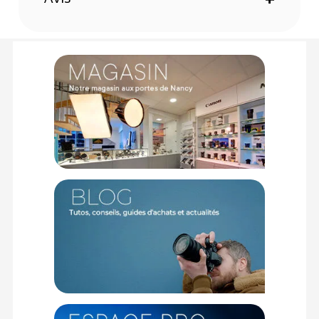
2x FastenR (FR-5) II (attaches pour boîtier).
2x Camera Safety Tether II (courroies de sécurité).
Offre valable jusqu'au 09-08-2026 inclus.
Code EAN BlackRapid Double X extra comfort - Courroie photo
& strap - achat et prix :
810125022395
Garantie 2 ans
(1) Offre valable jusqu'au 31 Décembre 2030 à partir de 49 euros
d'achat, sur la base d'une expédition Chronopost 24H vers un point
relais situé en France continentale uniquement, valable uniquement
sur les produits de moins de 1m et moins de 20Kg.
(2) Sous réserve d'éligibilité.
(3) Nombre de points Fidélité estimés, hors remises au panier, basé
sur le prix TTC en €, les points seront effectivement calculés dans le
panier.