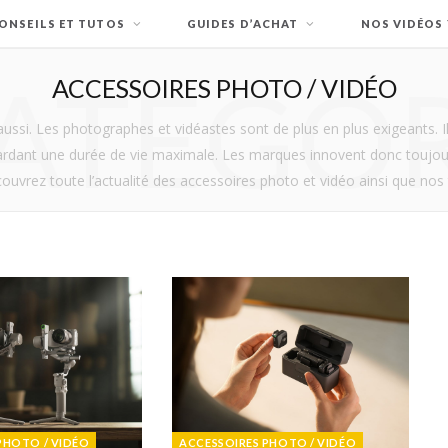
ONSEILS ET TUTOS
GUIDES D’ACHAT
NOS VIDÉOS
ATEGO
ACCESSOIRES PHOTO / VIDÉO
aussi. Les photographes et vidéastes sont de plus en plus exigeants. I
gardant une durée de vie maximale. Les marques innovent donc toujo
ouvrez toute l’actualité des accessoires photo et vidéo ainsi que nos t
PHOTO / VIDÉO
ACCESSOIRES PHOTO / VIDÉO