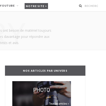
 YOUTUBE
NOTRE SITE
RY
ls ont besoin de matériel toujours
urs davantage pour répondre aux
ests et avis.
NOS ARTICLES PAR UNIVERS