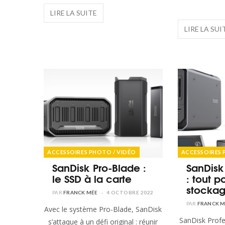
ACCESSOIRES PHOTO / VIDÉO
ACCESSOIRES 
SanDisk Pro-Blade :
SanDisk
le SSD à la carte
: tout p
stocka
FRANCK MÉE
4 OCTOBRE 2022
FRANCK M
Avec le système Pro-Blade, SanDisk
SanDisk Professional est la gamme
s’attaque à un défi original : réunir