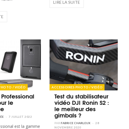
PHOTO / VIDÉO
ACCESSOIRES PHOTO / VIDÉO
 Professional
Test du stabilisateur
our le
vidéo DJI Ronin S2 :
ge
le meilleur des
gimbals ?
ÉE
7 JUILLET 2022
FABRICE CHARLEUX
28
NOVEMBRE 2020