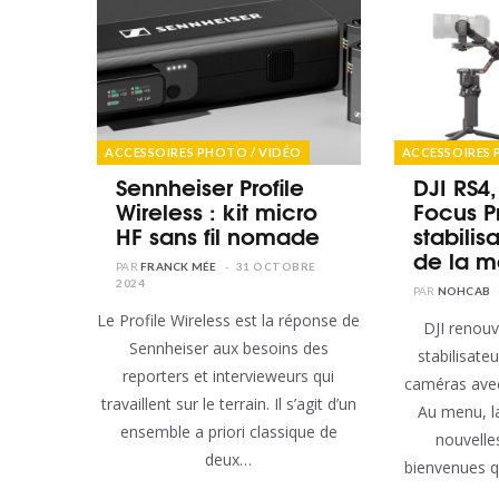
ACCESSOIRES PHOTO / VIDÉO
ACCESSOIRES 
Sennheiser Profile
DJI RS4,
Wireless : kit micro
Focus Pr
HF sans fil nomade
stabilis
de la m
FRANCK MÉE
31 OCTOBRE
2024
NOHCAB
Le Profile Wireless est la réponse de
DJI renouvelle sa gamme de
Sennheiser aux besoins des
stabilisate
reporters et intervieweurs qui
caméras avec
travaillent sur le terrain. Il s’agit d’un
Au menu, l
ensemble a priori classique de
nouvelle
deux…
bienvenues q