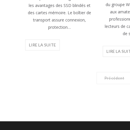
du groupe We
les avantages des SSD blindés et
aux amateu
des cartes mémoire. Le boîtier de
professionn
transport assure connexion,
lecteurs de c
protection…
de 
Précédent