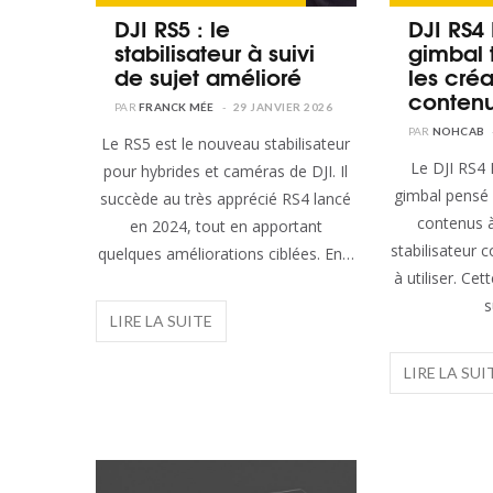
DJI RS5 : le
DJI RS4 
stabilisateur à suivi
gimbal t
de sujet amélioré
les cré
conten
FRANCK MÉE
29 JANVIER 2026
NOHCAB
Le RS5 est le nouveau stabilisateur
Le DJI RS4 Mini est le nouveau
pour hybrides et caméras de DJI. Il
gimbal pensé 
succède au très apprécié RS4 lancé
contenus à
en 2024, tout en apportant
stabilisateur
quelques améliorations ciblées. En…
à utiliser. Ce
s