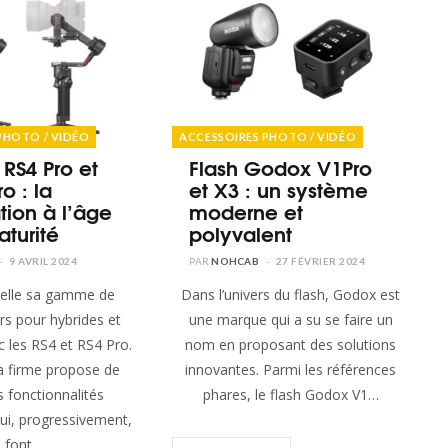
PHOTO / VIDÉO
ACCESSOIRES PHOTO / VIDÉO
 RS4 Pro et
Flash Godox V1Pro
o : la
et X3 : un système
ation à l’âge
moderne et
aturité
polyvalent
9 AVRIL 2024
NOHCAB
27 FÉVRIER 2024
Dans l’univers du flash, Godox est
urs pour hybrides et
une marque qui a su se faire un
 les RS4 et RS4 Pro.
nom en proposant des solutions
a firme propose de
innovantes. Parmi les références
s fonctionnalités
phares, le flash Godox V1…
ui, progressivement,
font…