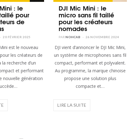
Mini : le
DJI Mic Mini : le
aillé pour
micro sans fil taillé
ateurs de
pour les créateurs
us
nomades
20 FÉVRIER 2025
NOHCAB
26 NOVEMBRE 2024
DJI vient d’annoncer le DJI Mic Mini,
pour les créateurs de
un système de microphones sans fil
 la recherche d’un
compact, performant et polyvalent.
 compact et performant
Au programme, la marque chinoise
tte nouvelle génération
propose une solution plus
uccède…
compacte et…