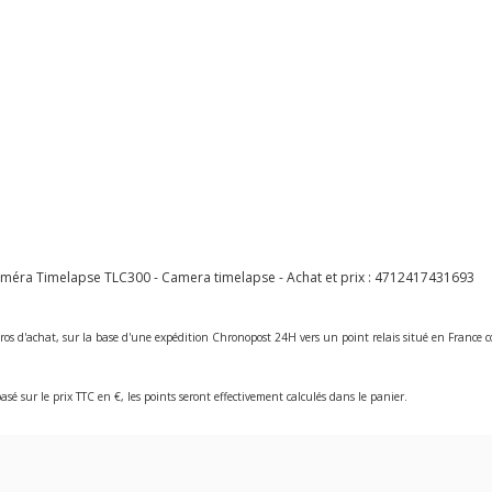
éra Timelapse TLC300 - Camera timelapse - Achat et prix :
4712417431693
ros d'achat, sur la base d'une expédition Chronopost 24H vers un point relais situé en Franc
asé sur le prix TTC en €, les points seront effectivement calculés dans le panier.