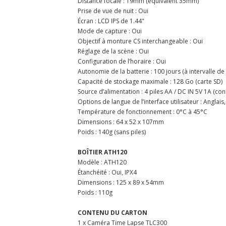
Distance focale : 19mm (équivalent 35mm)
Prise de vue de nuit : Oui
Écran : LCD IPS de 1.44"
Mode de capture : Oui
Objectif à monture CS interchangeable : Oui
Réglage de la scène : Oui
Configuration de l’horaire : Oui
Autonomie de la batterie : 100 jours (à intervalle de
Capacité de stockage maximale : 128 Go (carte SD)
Source d’alimentation : 4 piles AA / DC IN 5V 1A (co
Options de langue de l’interface utilisateur : Anglais,
Température de fonctionnement : 0°C à 45°C
Dimensions : 64 x 52 x 107mm
Poids : 140g (sans piles)
BOÎTIER ATH120
Modèle : ATH120
Étanchéité : Oui, IPX4
Dimensions : 125 x 89 x 54mm
Poids : 110g
CONTENU DU CARTON
1 x Caméra Time Lapse TLC300