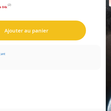
(2)
a 84x
Ajouter au panier
cant