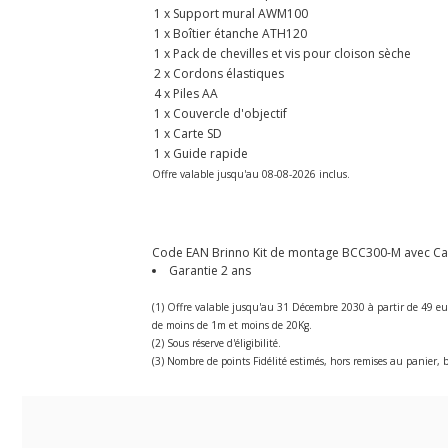
1 x Support mural AWM100
1 x Boîtier étanche ATH120
1 x Pack de chevilles et vis pour cloison sèche
2 x Cordons élastiques
4 x Piles AA
1 x Couvercle d'objectif
1 x Carte SD
1 x Guide rapide
Offre valable jusqu'au 08-08-2026 inclus.
Code EAN Brinno Kit de montage BCC300-M avec Cam
Garantie 2 ans
(1) Offre valable jusqu'au 31 Décembre 2030 à partir de 49 eu
de moins de 1m et moins de 20Kg.
(2) Sous réserve d'éligibilité.
(3) Nombre de points Fidélité estimés, hors remises au panier, b