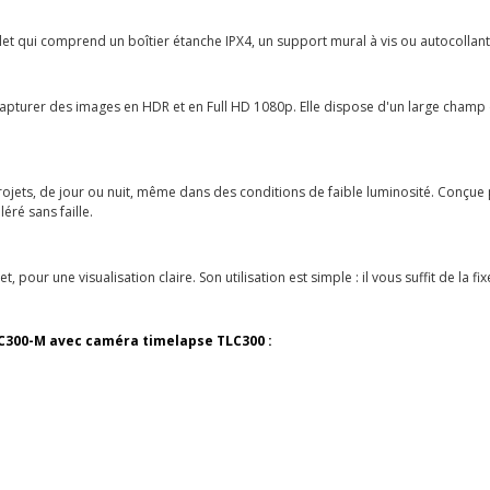
et qui comprend un boîtier étanche IPX4, un support mural à vis ou autocollant
 capturer des images en HDR et en Full HD 1080p. Elle dispose d'un large champ 
ojets, de jour ou nuit, même dans des conditions de faible luminosité. Conçue 
éré sans faille.
t, pour une visualisation claire. Son utilisation est simple : il vous suffit de la 
CC300-M avec caméra timelapse TLC300 :