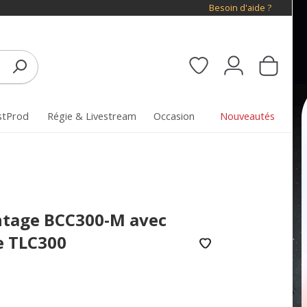
Besoin d'aide ?
stProd
Régie & Livestream
Occasion
Nouveautés
ntage BCC300-M avec
e TLC300