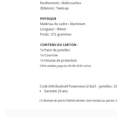
Revêtements : Multicouches
Œilletons : Twist-up
PHYSIQUE
Matériau du cadre : Aluminium
Longueur : 90mm
Poids : 272 grammes
CONTENU DU CARTON :
1x Paire de jumelles
1x Courroie
1x Housse de protection
Offre valable jusqu'au 06-08-2026 inclus.
Code EAN Bushnell Powerview v2 8x21 - Jumelles :
2
Garantie 20 ans
(1) Nombre de points Fidélité estimés, hors remises au panier, b