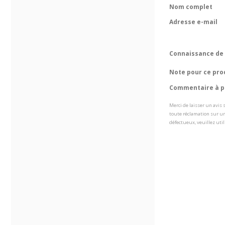
Nom complet
Adresse e-mail
Connaissance de 
Note pour ce pro
Commentaire à pr
Merci de laisser un avis
toute réclamation sur un
défectueux, veuillez util