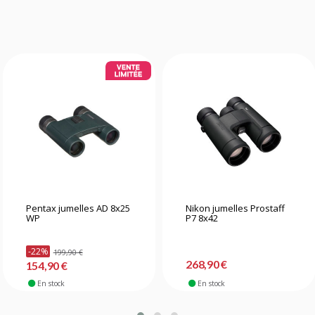
Pentax jumelles AD 8x25
Nikon jumelles Prostaff
WP
P7 8x42
-22%
199,90 €
268,90 €
154,90 €
En stock
En stock