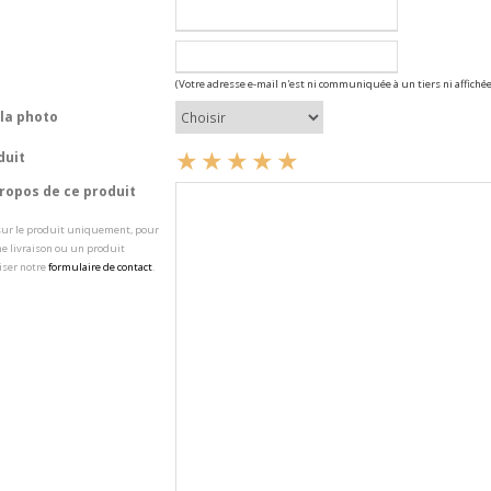
(Votre adresse e-mail n'est ni communiquée à un tiers ni affichée
la photo
duit
opos de ce produit
 sur le produit uniquement, pour
e livraison ou un produit
iser notre
formulaire de contact
.