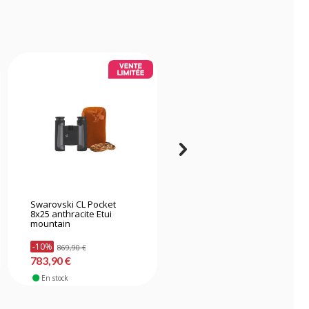
Swarovski CL Pocket
Hikmicro Habrok
8x25 anthracite Etui
HQ35L4K jumelle de
mountain
vision thermique
-10%
869,90 €
2799,90 €
783,90 €
En stock
En stock