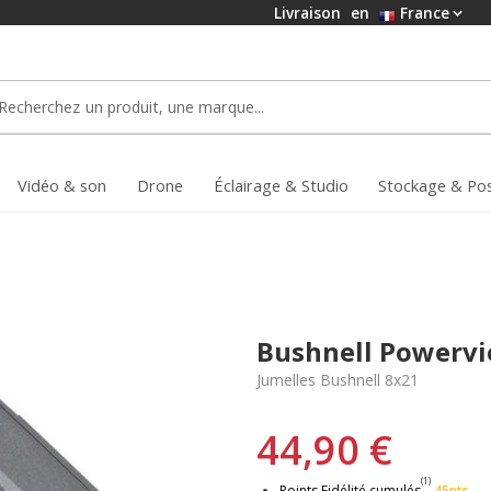
Livraison
en
France
Vidéo & son
Drone
Éclairage & Studio
Stockage & Po
Bushnell Powervi
Jumelles Bushnell 8x21
44,90 €
(1)
Points Fidélité cumulés
45pts