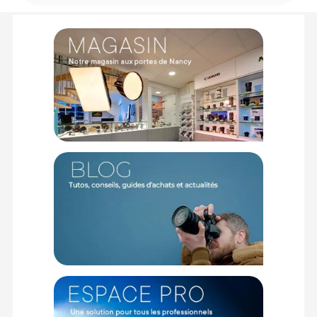
Avec une capacité d’accueil pour deux personnes, cette tente
est pensée pour les duos de photographes animaliers. Elle
permet d’installer aisément deux sièges, un trépied avec
appareil photo, des objectifs et des sacs à dos, tout en
conservant un bon espace de circulation.
Discrétion et camouflage parfaits
Grâce à son revêtement camouflage décliné en quatre motifs
différents, l’Aquila Mark III se fond dans l’environnement.
L’intérieur sombre associé à une porte munie d’un filet anti-
insectes camouflé permet une discrétion totale, même porte
entrouverte. L’absence de Velcro et les fermetures éclair
silencieuses évitent toute perturbation sonore lors de
l’observation ou de la prise de vue.
Protection optimale contre les intempéries
Son tissu extérieur doté d’un indice hydrostatique de 2 500
mm assure une excellente imperméabilité. Des auvents
supplémentaires protègent efficacement les ouvertures et
objectifs contre la pluie. Ces protections servent également
de pare-soleil pour réduire la visibilité de l’équipement.