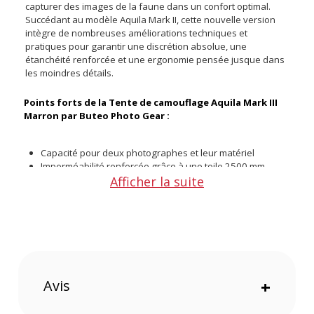
capturer des images de la faune dans un confort optimal.
Succédant au modèle Aquila Mark II, cette nouvelle version
intègre de nombreuses améliorations techniques et
pratiques pour garantir une discrétion absolue, une
étanchéité renforcée et une ergonomie pensée jusque dans
les moindres détails.
Points forts de la Tente de camouflage Aquila Mark III
Marron par Buteo Photo Gear :
Capacité pour deux photographes et leur matériel
Imperméabilité renforcée grâce à une toile 2500 mm
Afficher la suite
Structure renforcée pour une meilleure stabilité
Fermetures silencieuses sans Velcro
Fenêtres photo extra larges et polyvalentes
Filets anti-insectes adaptables autour de l’objectif
Discrétion maximale grâce au camouflage multi-motifs
Contrôle total de l’intérieur sur toutes les ouvertures
Protection solaire et pluie via auvents intégrés
Facilité d’utilisation même dans l’obscurité
Avis
+
Confort et espace à deux