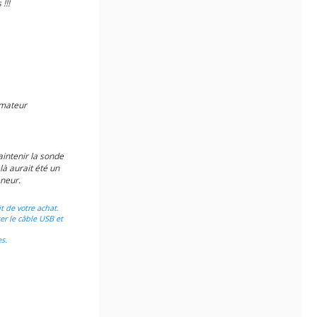
!!!
mateur
intenir la sonde
là aurait été un
eneur.
t de votre achat.
ter le câble USB et
s.