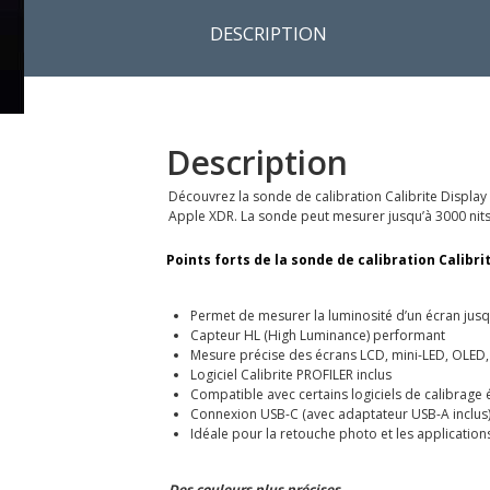
DESCRIPTION
Description
Découvrez la sonde de calibration Calibrite Display
Apple XDR. La sonde peut mesurer jusqu’à 3000 nits
Points forts de la sonde de calibration Calibri
Permet de mesurer la luminosité d’un écran jusq
Capteur HL (High Luminance) performant
Mesure précise des écrans LCD, mini-LED, OLED, 
Logiciel Calibrite PROFILER inclus
Compatible avec certains logiciels de calibrage 
Connexion USB-C (avec adaptateur USB-A inclus
Idéale pour la retouche photo et les application
Des couleurs plus précises