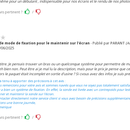
r même pour un débutant , indispensable pour nos écrans et le rendu de nos photos 
vis pertinent ?
/
de mode de fixation pour le maintenir sur l'écran
- Publié par
PARANT
(A
/06/2025
 titre. Je pensais trouver un bras ou un quelconque système pour permettre de ma
eh bien non. Peut être ai je mal lu la description, mais pour le prix je pense que ce
s le paquet était incomplet en sortie d'usine ? Si cvous avez des infos je suis pr
a tenu à apporter des précisions à cet avis :
s remercions pour votre avis et sommes navrés que vous ne soyez pas totalement satisfai
 y a bien un système de fixation. En effet, la sonde est livrée avec un contrepoids pour les
nner et maintenir la sonde sur l'écran.
ntacter directement notre service client si vous avez besoin de précisions supplémentaire
tons une bonne journée,
merique
vis pertinent ?
/