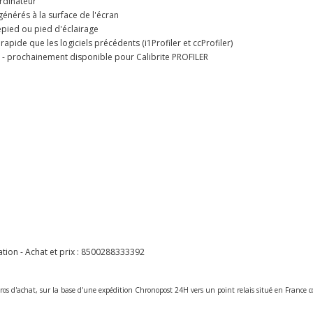
rdinateur
générés à la surface de l'écran
épied ou pied d'éclairage
rapide que les logiciels précédents (i1Profiler et ccProfiler)
r - prochainement disponible pour Calibrite PROFILER
ion - Achat et prix :
8500288333392
ros d'achat, sur la base d'une expédition Chronopost 24H vers un point relais situé en Franc