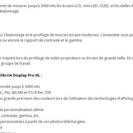
rmet de mesurer jusqu’à 3000 nits les écrans LCD, mini-LED, OLED, et les dalle
 étalonnage
 pour l'étalonnage et le profilage de tous les écrans modernes. L’ensemble vou
nce ou encore le rapport de contraste et le gamma.
 trépied lors du profilage de vidéo projecteurs ou écrans de grande taille. En o
 groupe de travail.
librite Display Pro HL :
nosité jusqu'à 3000 nits
SC, PAL SECAM et ITU-R Rec.709
 grande précision des couleurs lors de l'utilisation des technologies d'affich
 la personnalisation ultime
e contraste, gamma, etc.
s personnalisés à partir de vos photos téléchargées
té