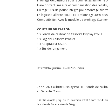
Profilage de plusieurs écrans connectés au même o
Flare Correct : mesure et compensation des reflets 
Filetage : 1/4 de pouce intégré pour montage sur tr
Le logiciel Calibrite PROFILER : Etalonnage 30 % plus 
Compatibilité : Avec le module de profilage Scanne
CONTENU DU CARTON
1 x Sonde de calibration Calibrite Display Pro HL
1 x Logiciel Calibrite Profiler
1 x Adaptateur USB-A
1 x Etui de rangement
Offre valable jusqu'au 06-08-2026 inclus.
Code EAN Calibrite Display Pro HL - Sonde de calibrat
Garantie 2 ans
(1) Offre valable jusqu'au 31 Décembre 2030 à partir de 49 eu
de moins de 1m et moins de 20Kg.