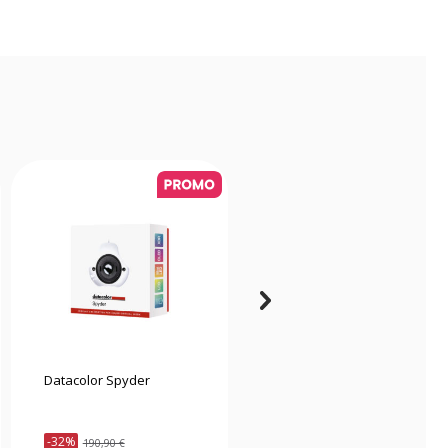
Datacolor Spyder
Datacolor Spyder
Celebration Kit
-32%
-22%
190,90 €
229,90 €