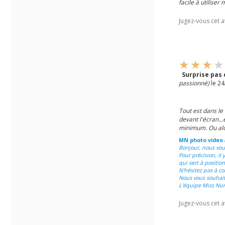
facile à utilise
Jugez-vous cet a
Surprise pas 
passionné)
le 24
Tout est dans le
devant l'écran...
minimum. Ou alor
MN photo video
Bonjour, nous vou
Pour précision, il
qui sert à positio
N'hésitez pas à co
Nous vous souhai
L'équipe Miss Nu
Jugez-vous cet a