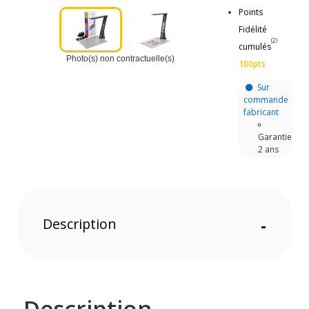
Points
Fidélité
(2)
cumulés
Photo(s) non contractuelle(s)
100pts
Sur
commande
fabricant
Garantie
2 ans
Description
-
Description