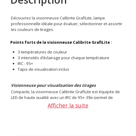
Découvrez la visionneuse Calibrite GrafiLite, lampe
professionnelle idéale pour évaluer, sélectionner et assortir
les couleurs de tirages.
Points forts de la visionneuse Calibrite GrafiLite :
3 températures de couleur
3 intensités d’éclairage pour chaque température
IRC : 95+
Tapis de visualisation inclus
Visionneuse pour visualisation des tirages
Compacte, la visionneuse Calibrite GrafiLite est équipée de
LED de haute qualité avec un IRC de 95+. Elle permet de
visualiser des tirages et des échantillons de couleurs dans
Afficher la suite
des conditions d'éclairage standardisées, aussi bien le jour
que la nuit.
Évaluation des impressions
Vous pouvez également l'utiliser pour comparer les tirages