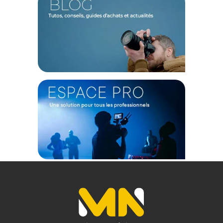
CONTENU DU CARTON
1 x Calibrite GrafiLite
1 x Tapis de visualisation gris neutre format A4
1 x Prise universelle
Offre valable jusqu'au 09-08-2026 inclus.
Code EAN Calibrite GrafiLite - Visionneuse - Achat et prix :
8500288333156
Garantie 2 ans
(1) Offre valable jusqu'au 31 Décembre 2030 à partir de 49 euros
d'achat, sur la base d'une expédition Chronopost 24H vers un point
relais situé en France continentale uniquement, valable uniquement
sur les produits de moins de 1m et moins de 20Kg.
(2) Nombre de points Fidélité estimés, hors remises au panier, basé
sur le prix TTC en €, les points seront effectivement calculés dans le
panier.