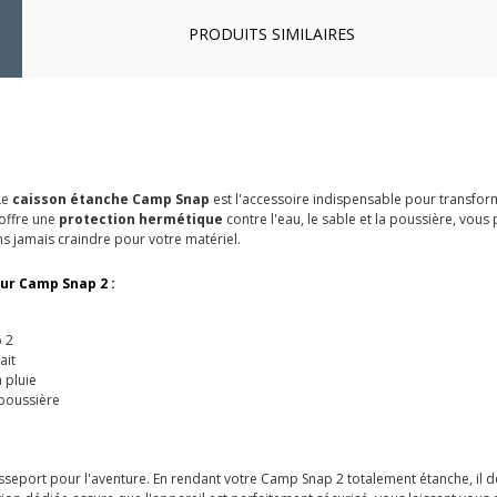
PRODUITS SIMILAIRES
Le
caisson étanche Camp Snap
est l'accessoire indispensable pour transfor
 offre une
protection hermétique
contre l'eau, le sable et la poussière, vou
ns jamais craindre pour votre matériel.
ur Camp Snap 2 :
 2
ait
 pluie
 poussière
asseport pour l'aventure. En rendant votre Camp Snap 2 totalement étanche, il d