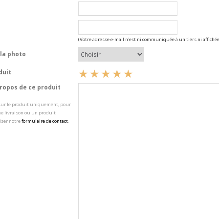
(Votre adresse e-mail n'est ni communiquée à un tiers ni affichée
la photo
duit
opos de ce produit
 sur le produit uniquement, pour
e livraison ou un produit
iser notre
formulaire de contact
.