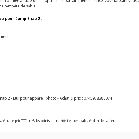
n dédiée assure que l'appareil est parfaitement sécurisé, vous laissant vous con
une tempête de sable.
ap pour Camp Snap 2 :
ement
 2 - Étui pour appareil photo - Achat & prix :
0745978380074
asé sur le prix TTC en €, les points seront effectivement calculés dans le panier.