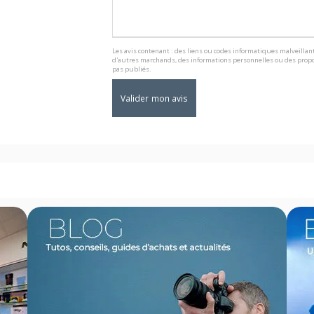
Les avis contenant : des liens ou codes informatiques malveillant
d'autres marchands, des informations personnelles ou des propo
pas publiés.