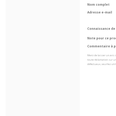
Nom complet
Adresse e-mail
Connaissance de 
Note pour ce pro
Commentaire à pr
Merci de laisser un avis
toute réclamation sur un
défectueux, veuillez util