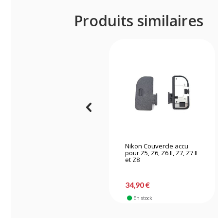
Produits similaires
Nikon Couvercle accu
pour Z5, Z6, Z6 II, Z7, Z7 II
et Z8
34,90 €
En stock