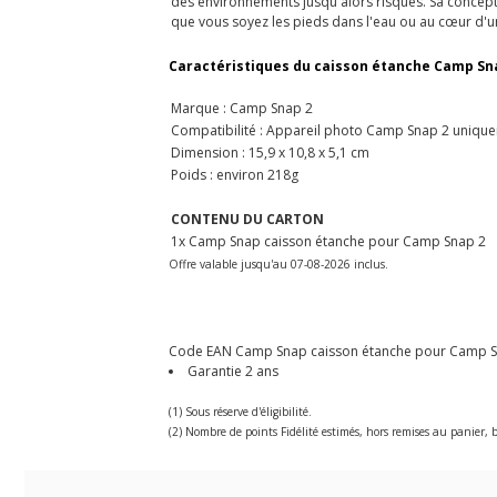
des environnements jusqu'alors risqués. Sa conceptio
que vous soyez les pieds dans l'eau ou au cœur d'
Caractéristiques du caisson étanche Camp Sn
Marque : Camp Snap 2
Compatibilité : Appareil photo Camp Snap 2 uniqu
Dimension : 15,9 x 10,8 x 5,1 cm
Poids : environ 218g
CONTENU DU CARTON
1x Camp Snap caisson étanche pour Camp Snap 2
Offre valable jusqu'au 07-08-2026 inclus.
Code EAN Camp Snap caisson étanche pour Camp Snap
Garantie 2 ans
(1) Sous réserve d'éligibilité.
(2) Nombre de points Fidélité estimés, hors remises au panier, b