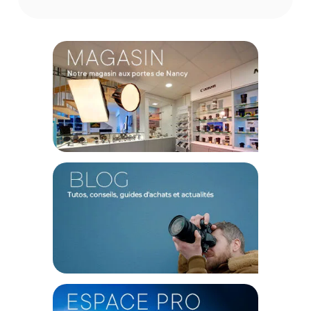
Compatible avec les systèmes Canon Eos R
Compatible avec les optiques EF
Grossissement : 0,71x
Dimensions : 66,6 × 28 mm
Poids : 110 g
Offre valable jusqu'au 09-08-2026 inclus.
Code EAN Bague d'adaptation Canon EF-EOS R 0.71x :
4549292177138
Garantie 2 ans
(1) Offre valable jusqu'au 31 Décembre 2030 à partir de 49 euros
d'achat, sur la base d'une expédition Chronopost 24H vers un point
relais situé en France continentale uniquement, valable uniquement
sur les produits de moins de 1m et moins de 20Kg.
(2) Sous réserve d'éligibilité.
(3) Nombre de points Fidélité estimés, hors remises au panier, basé
sur le prix TTC en €, les points seront effectivement calculés dans le
panier.