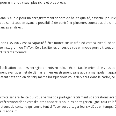
our un rendu visuel plus riche et plus précis.
canaux audio pour un enregistrement sonore de haute qualité, essentiel pour l
et distinct tout en ayant la possibilité de contrôler plusieurs sources audio simu
ances en direct.
non EOS R50 V est sa capacité à être monté sur un trépied vertical (vendu sépar
Instagram ou TikTok. Cela facilite les prises de vue en mode portrait, tout en of
différents formats.
d'utilisation pour les enregistrements en solo. L'écran tactile orientable vous p
rement avant permet de démarrer l'enregistrement sans avoir à manipuler l'appa
s restent nets et bien définis, même lorsque vous vous déplacez dans le cadre, ce
tivité sans faille, ce qui vous permet de partager facilement vos créations ave
férer vos vidéos vers d'autres appareils pour les partager en ligne, tout en bénéf
éateurs de contenu qui souhaitent diffuser ou partager leurs vidéos en temps r
eaux sociaux.