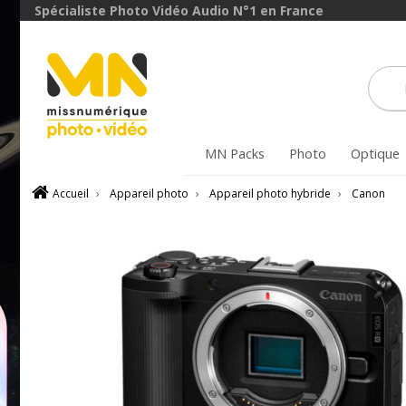
avec le code
Spécialiste Photo Vidéo Audio N°1 en France
DVR10
VOIR L'OFFRE
MN Packs
Photo
Optique
Accueil
›
Appareil photo
›
Appareil photo hybride
›
Canon