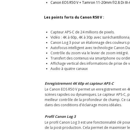
Canon EOS R50 V + Tamron 11-20mm f/2.8 Di III-
Les points forts du Canon R50 V :
Capteur APS-C de 24 millions de pixels.
Vidéo : 4K à 60p, 4K à 30p avec suréchantillonnag
Canon Log 3 pour un étalonnage des couleurs pl
Autofocus intelligent avec technologie Canon Dua
Contrôle du zoom via le levier de zoom intégré.
Transfert des contenus via smartphone ou ordin
Affichage vertical des informations de prise de v
Audio à quatre canaux
Enregistrement 4K 60p et capteur APS-C
Le Canon EOS R50 V permet un enregistrement en 4K 
scènes rapides ou dynamiques. Le capteur APS-C, pl
meilleur contrôle de la profondeur de champ. Ce ca
dans des conditions d'éclairage moins idéales.
Profil Canon Log 3
Le profil Canon Log 3 est une fonctionnalité clé pou
de la post-production. Cela permet de maximiser les 