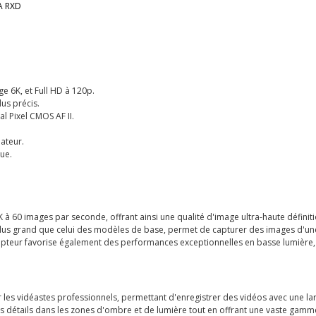
A RXD
e 6K, et Full HD à 120p.
us précis.
l Pixel CMOS AF II.
ateur.
ue.
à 60 images par seconde, offrant ainsi une qualité d'image ultra-haute défini
us grand que celui des modèles de base, permet de capturer des images d'une 
pteur favorise également des performances exceptionnelles en basse lumière, 
r les vidéastes professionnels, permettant d'enregistrer des vidéos avec une la
détails dans les zones d'ombre et de lumière tout en offrant une vaste gamme de