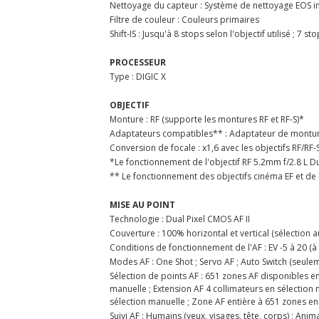
Nettoyage du capteur : Système de nettoyage EOS i
Filtre de couleur : Couleurs primaires
Shift-IS : Jusqu'à 8 stops selon l'objectif utilisé ; 7 
PROCESSEUR
Type : DIGIC X
OBJECTIF
Monture : RF (supporte les montures RF et RF-S)*
Adaptateurs compatibles** : Adaptateur de monture
Conversion de focale : x1,6 avec les objectifs RF/RF-S
*Le fonctionnement de l'objectif RF 5.2mm f/2.8 L Du
** Le fonctionnement des objectifs cinéma EF et de l
MISE AU POINT
Technologie : Dual Pixel CMOS AF II
Couverture : 100% horizontal et vertical (sélection a
Conditions de fonctionnement de l'AF : EV -5 à 20 (à
Modes AF : One Shot ; Servo AF ; Auto Switch (seul
Sélection de points AF : 651 zones AF disponibles en 
manuelle ; Extension AF 4 collimateurs en sélection 
sélection manuelle ; Zone AF entière à 651 zones en
Suivi AF : Humains (yeux, visages, tête, corps) ; Anim