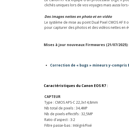
clichés uniques lors de vos voyages mais aussi lors 
Des images nettes en photo et en vidéo
Le système de mise au point Dual Pixel CMOS AF II off
pour capturer des photos et des vidéos nettes en év
Mises à jour nouveaux Firmwares (21/07/2025) 
Correction de « bugs » mineurs y-compris 
Caractéristiques du Canon EOS R7 :
CAPTEUR
Type : CMOS APS-C 22,3x14,8mm
Nb total de pixels : 34,4MP
Nb de pixels effectifs : 32,5MP
Ratio d'aspect : 3:2
Filtre passe-bas : Intégré/Fixé