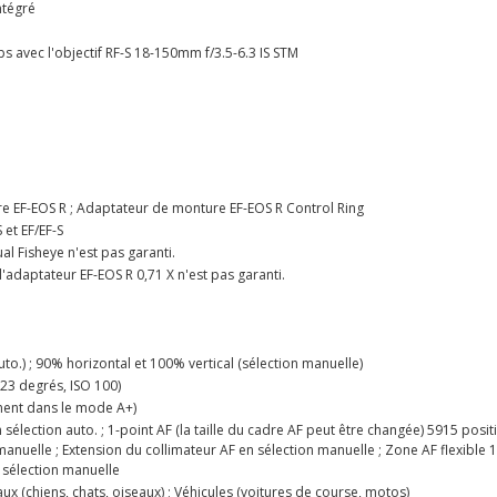
ntégré
stops avec l'objectif RF-S 18-150mm f/3.5-6.3 IS STM
 EF-EOS R ; Adaptateur de monture EF-EOS R Control Ring
 et EF/EF-S
al Fisheye n'est pas garanti.
'adaptateur EF-EOS R 0,71 X n'est pas garanti.
uto.) ; 90% horizontal et 100% vertical (sélection manuelle)
 23 degrés, ISO 100)
ement dans le mode A+)
sélection auto. ; 1-point AF (la taille du cadre AF peut être changée) 5915 posi
manuelle ; Extension du collimateur AF en sélection manuelle ; Zone AF flexible 1
 sélection manuelle
aux (chiens, chats, oiseaux) ; Véhicules (voitures de course, motos)