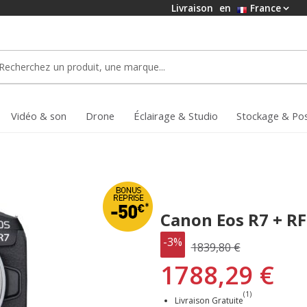
Livraison
en
France
Vidéo & son
Drone
Éclairage & Studio
Stockage & Po
Canon Eos R7 + R
-3%
1839,80 €
1788,29 €
(1)
Livraison Gratuite