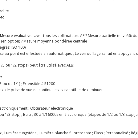
edlite
oto
 Mesure évaluatives avec tous les collimateurs AF ? Mesure partielle (env. 6% du
AF (en option) ? Mesure moyenne pondérée centrale
egrés, ISO 100)
mise au point est effectuée en automatique. ; Le verrouillage se fait en appuyant 
3 ou 1/2 stops (peut être utilisé avec AEB)
z*
3 ou de 1/1) ; Extensible à 51200
x. de prise de vue en continue est susceptible de diminuer
électroniquement ; Obturateur électronique
u 1/3 stop) ; Bulb ; 30 à 1/16000s en électronique (étapes de 1/2 ou 1/3 stop j
; Lumière tungstène ; Lumière blanche fluorescente ; Flash ; Personnalisé ; Ré