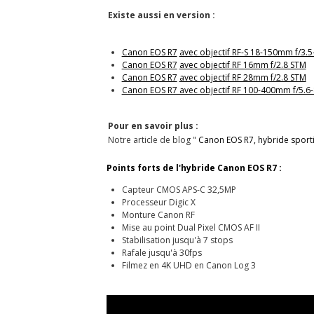
Existe aussi en version :
Canon EOS R7
avec objectif RF-S 18-150mm f/3.5
Canon EOS R7
avec objectif RF 16mm f/2.8 STM
Canon EOS R7
avec objectif RF 28mm f/2.8 STM
Canon EOS R7 avec objectif RF 100-400mm f/5.6-
Pour en savoir plus :
Notre article de blog "
Canon EOS R7, hybride sport
Points forts de l'hybride Canon EOS R7 :
Capteur CMOS APS-C 32,5MP
Processeur Digic X
Monture Canon RF
Mise au point Dual Pixel CMOS AF II
Stabilisation jusqu'à 7 stops
Rafale jusqu'à 30fps
Filmez en 4K UHD en Canon Log 3