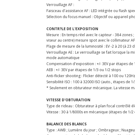
Verrouillage AF :
Faisceau d'assistance AF : LED intégrée ou flash spe
Sélection du focus manuel : Objectif ou appareil ph
CONTR?LE DE L'EXPOSITION
Mesure : En temps réel avec le capteur - 384 zones ;
viseur au centre) mesure spot avec le collimateur 
Plage de mesure de la luminosité : EV -2 à 20 (à 23 d
Verrouillage AE : Le verrouillage se fait lorsque la 
mode automatique
Compensation d'exposition : +/- 3EV par étapes de 1/
AEB : +/- 3EV par étapes de 1/3 ou 1/2 stops
Anti-flicker shooting : Flicker détecté à 100 ou 120H
Sensibilité ISO : 100 à 32000 ISO (auto., étapes de 1/
* Seulement en obturateur mécanique. La vitesse ma
VITESSE D'OBTURATION
Type de rideau : Obturateur à plan focal contrôlé 
Vitesse : 30 à 1/8000s en mécanique (étapes de 1/2 o
BALANCE DES BLANCS
Type : AWB ; Lumière du jour ; Ombrageux ; Nuageux 