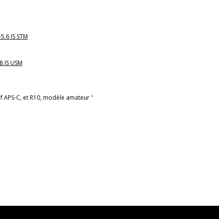
-5.6 IS STM
8 IS USM
if APS-C, et R10, modèle amateur
"