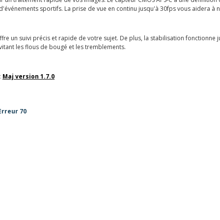
d'événements sportifs. La prise de vue en continu jusqu'à 30fps vous aidera à ne 
re un suivi précis et rapide de votre sujet. De plus, la stabilisation fonctionne 
itant les flous de bougé et les tremblements.
:
Maj version 1.7.0
Erreur 70