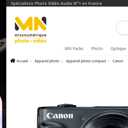
Spécialiste Photo Vidéo Audio N°1 en France
avec le code
BoitierBatterie5
VOIR L'OFFRE
MN Packs
Photo
Optique
Accueil
›
Appareil photo
›
Appareil photo compact
›
Canon