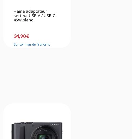
Hama adaptateur
Peak Design CPBK3
secteur USB-A / USB-C
Capture camera clip v3
45W blanc
noir avec plateau
standard
34,90 €
71,90 €
Sur commande fabricant
En stock