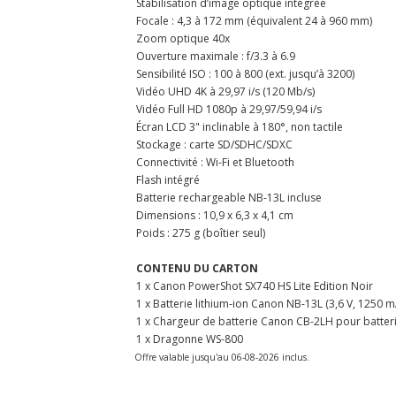
Stabilisation d’image optique intégrée
Focale : 4,3 à 172 mm (équivalent 24 à 960 mm)
Zoom optique 40x
Ouverture maximale : f/3.3 à 6.9
Sensibilité ISO : 100 à 800 (ext. jusqu’à 3200)
Vidéo UHD 4K à 29,97 i/s (120 Mb/s)
Vidéo Full HD 1080p à 29,97/59,94 i/s
Écran LCD 3" inclinable à 180°, non tactile
Stockage : carte SD/SDHC/SDXC
Connectivité : Wi-Fi et Bluetooth
Flash intégré
Batterie rechargeable NB-13L incluse
Dimensions : 10,9 x 6,3 x 4,1 cm
Poids : 275 g (boîtier seul)
CONTENU DU CARTON
1 x Canon PowerShot SX740 HS Lite Edition Noir
1 x Batterie lithium-ion Canon NB-13L (3,6 V, 1250 
1 x Chargeur de batterie Canon CB-2LH pour batteri
1 x Dragonne WS-800
Offre valable jusqu'au 06-08-2026 inclus.