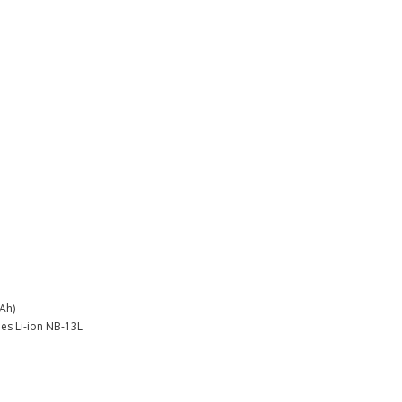
mAh)
es Li-ion NB-13L