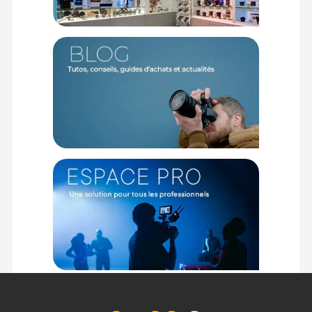
Caractéristiques de l'imprimante Canon Selphy CP1500
blanche :
SYSTÈME D'IMPRESSION
Méthode : Sublimation thermique 300 x 300 ppp
Résolution maximale Couleurs : Encres 3 couleurs (jaune,
cyan, magenta) avec couche de protection, 256 nuances par
couleur (profondeur de couleur sur 24 bits)
SUPPORTS ET CARTOUCHE
Cassettes compatibles : PCP-CP400 PCC-CP400
Format carte postale : 100 × 148 mm
Format L : 89 × 119 mm
Taille de carte : 54 × 86 mm
Autocollants au format carte de crédit KC-18IF : 54 × 86 mm
Autocollants carrés KC-18IS : 54 × 54 mm
Mini-autocollants KC-18IL : 22 x 17,3 mm
Papier autocollant : 72 x 85 mm
Cartouche d'encre : Fournie avec le papier
Durée de vie des images : Impression d'une durée de vie de
100 ans