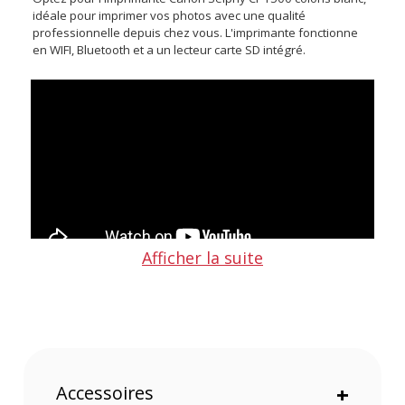
idéale pour imprimer vos photos avec une qualité
professionnelle depuis chez vous. L'imprimante fonctionne
en WIFI, Bluetooth et a un lecteur carte SD intégré.
Afficher la suite
Points forts de l'imprimante Canon Selphy CP1500
blanche :
WIFI, Bluetooth et carte SD intégrés
Des tirages qui durent à vie
Accessoires
+
Plusieurs formats d'impression disponibles