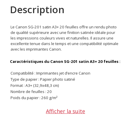
Description
Le Canon SG-201 satin A3+ 20 feuilles offre un rendu photo
de qualité supérieure avec une finition satinée idéale pour
les impressions couleurs vives et naturelles. Il assure une
excellente tenue dans le temps et une compatibilité optimale
avec les imprimantes Canon.
Caractéristiques du Canon SG-201 satin A3+ 20 feuilles :
Compatibilité : Imprimantes jet d’encre Canon
Type de papier : Papier photo satiné
Format : A3+ (32,9x48,3 cm)
Nombre de feuilles : 20
Poids du papier : 260 g/m²
CONTENU DU CARTON
Afficher la suite
1 x Canon SG-201 satin A3+ – 20 feuilles
Offre valable jusqu'au 09-08-2026 inclus.