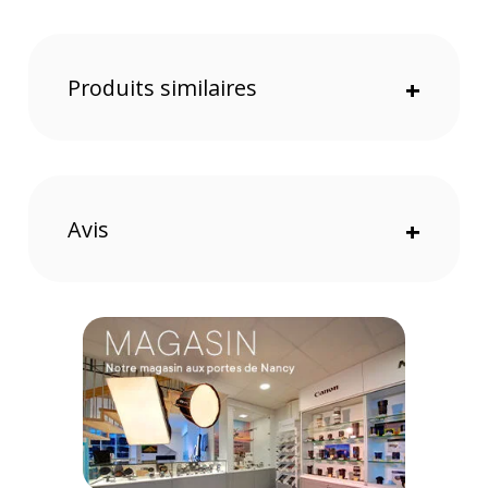
Code EAN Canon SG-201 satin A3+ 20 feuilles - papier photo -
Achat et prix :
4960999405469
Garantie 2 ans
Produits similaires
+
(1) Offre valable jusqu'au 31 Décembre 2030 à partir de 49 euros
d'achat, sur la base d'une expédition Chronopost 24H vers un point
relais situé en France continentale uniquement, valable uniquement
sur les produits de moins de 1m et moins de 20Kg.
(2) Nombre de points Fidélité estimés, hors remises au panier, basé
sur le prix TTC en €, les points seront effectivement calculés dans le
Avis
+
panier.