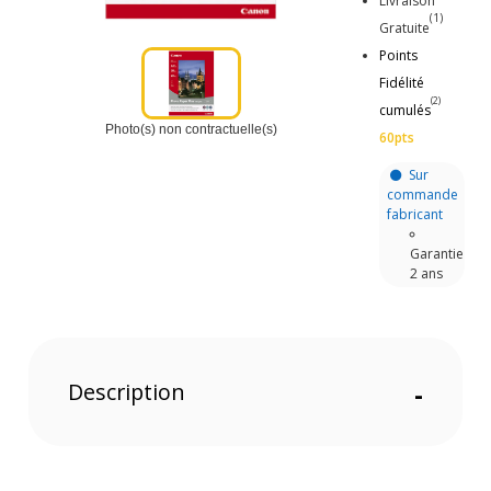
Livraison
(1)
Gratuite
Points
Fidélité
(2)
cumulés
Photo(s) non contractuelle(s)
60pts
Sur
commande
fabricant
Garantie
2 ans
Description
-