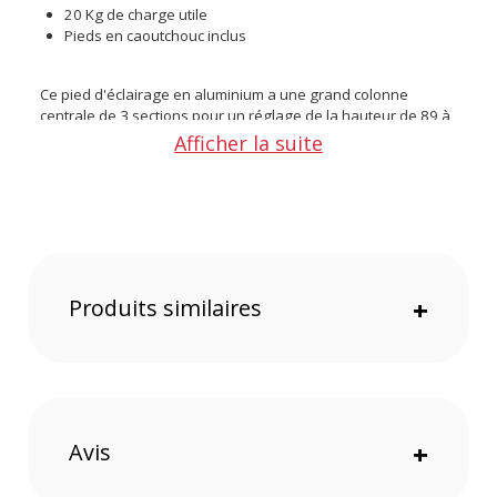
20 Kg de charge utile
Pieds en caoutchouc inclus
Ce pied d'éclairage en aluminium a une grand colonne
centrale de 3 sections pour un réglage de la hauteur de 89 à
205 cm. Il est livré avec des pieds en caoutchouc qui ont une
Afficher la suite
haute adhérence au sol.
Caractéristiques du trépied photo Cartoni Light
Weight Stand :
CONFIGURATION
Réglage de la hauteur : 89 à 205 cm
Produits similaires
+
Charge utile : 20 Kg
Nombre de sections : x3
PHYSIQUE
Matériau : Aluminium
Poids : 3,2 Kg
Avis
+
CONTENU DU CARTON