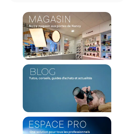
1x Pied d'éclairage
1x Jeu de pieds en caoutchouc
Offre valable jusqu'au 10-08-2026 inclus.
Code EAN Cartoni Trépied Light Weight Stand - Trépied Photo -
Achat et Prix :
4260725673040
Garantie 5 ans
(1) Offre valable jusqu'au 31 Décembre 2030 à partir de 49 euros
d'achat, sur la base d'une expédition Chronopost 24H vers un point
relais situé en France continentale uniquement, valable uniquement
sur les produits de moins de 1m et moins de 20Kg.
(2) Sous réserve d'éligibilité.
(3) Nombre de points Fidélité estimés, hors remises au panier, basé
sur le prix TTC en €, les points seront effectivement calculés dans le
panier.