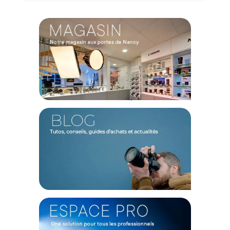
à dégagement rapide de type Arca Swiss. Cet rotule ball
possède un niveau à bulle.
Ultra-compact
Ce mini trépied saura se faire discret pendant vos aventures.
Avec 18 cm de longueur une fois replié et ses 800g, rotule
ball incluse, ce mini trépied se glisse partout dans votre sac
photo ou vos bagages.
Caractéristiques du mini trépied Caruba Compacstar 51
en coloris noir
GÉNÉRAL
Modèle :
Compactstar 51
Coloris : Noir
Type de produit : mini trépied
Matériau : Aluminium robuste
Poids : 800g (rotule incluse)
ROTULE
Niveau à bulle : oui
plaque de dégagement rapide : oui