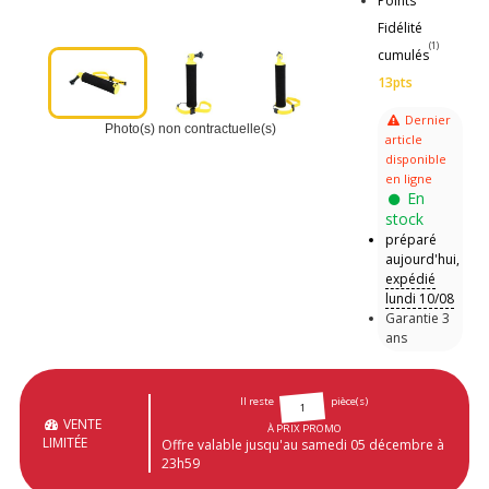
Points
Fidélité
(1)
cumulés
13pts
Dernier
Photo(s) non contractuelle(s)
article
disponible
en ligne
En
stock
préparé
aujourd'hui,
expédié
lundi 10/08
Garantie 3
ans
Il reste
pièce(s)
1
VENTE
À PRIX PROMO
LIMITÉE
Offre valable jusqu'au samedi 05 décembre à
23h59