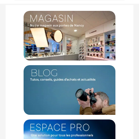
Code EAN Caruba Poignée flottante pour GoPro (Noir / Jaune) -
Accessoires Gopro - Achat et prix :
8718485011580
Garantie 3 ans
(1) Nombre de points Fidélité estimés, hors remises au panier, basé
sur le prix TTC en €, les points seront effectivement calculés dans le
panier.