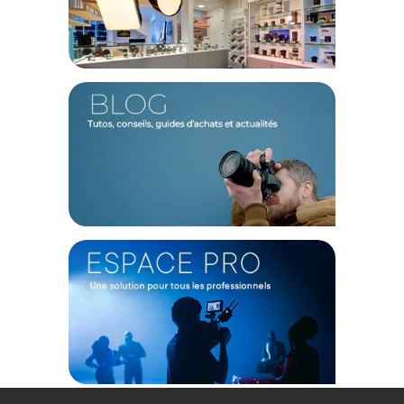
60 x 60 x 60 cm :
8718485012747
Garantie 3 ans
(1) Offre valable jusqu'au 31 Décembre 2030 à partir de 49 euros
d'achat, sur la base d'une expédition Chronopost 24H vers un point
relais situé en France continentale uniquement, valable uniquement
sur les produits de moins de 1m et moins de 20Kg.
(2) Nombre de points Fidélité estimés, hors remises au panier, basé
sur le prix TTC en €, les points seront effectivement calculés dans le
panier.