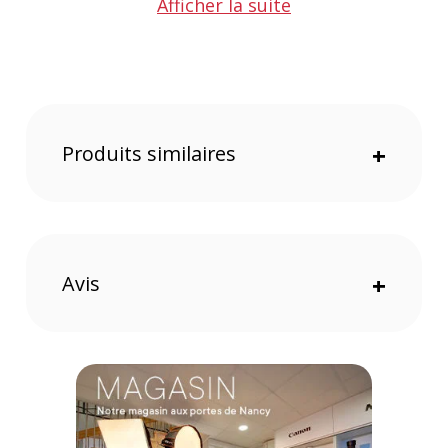
Afficher la suite
1 x trépied avec mini rotule
Sac de transport robuste
GARANTIE
3 ans
Produits similaires
+
Avis
+
Offre valable jusqu'au 07-08-2026 inclus.
Code EAN CARUBA studio portable avec lampes LED séparées