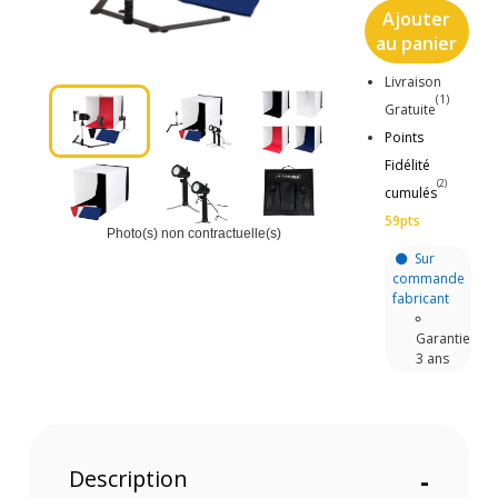
Ajouter
au panier
Livraison
(1)
Gratuite
Points
Fidélité
(2)
cumulés
59pts
Photo(s) non contractuelle(s)
Sur
commande
fabricant
Garantie
3 ans
Description
-