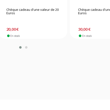
Chèque cadeau d'une valeur de 20
Chèque cadeau d'une
Euros
Euros
20,00 €
30,00 €
En stock
En stock