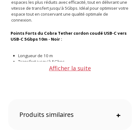
espaces les plus réduits avec efficacité, tout en délivrant une
vitesse de transfert jusqu'à 5Gbps. Idéal pour optimiser votre
espace tout en conservant une qualité optimale de
connexion.
Points Forts du Cobra Tether cordon coudé USB-C vers
USB-C 5Gbps 10m - Noir :
Longueur de 10 m
Transfert jusqu'à 5Gbps
Afficher la suite
USB-C coudé 90°
Unidirectionnel
Caractéristiques du Cobra Tether cordon coudé USB-C
vers USB-C 5Gbps 10m - Noir :
Marque : Cobra Tether
Produits similaires
+
Type de Produit : Câble USB-C vers USB-C
Matériaux : Aluminium, Silicone
Couleur : Noir
Référence : A1000196