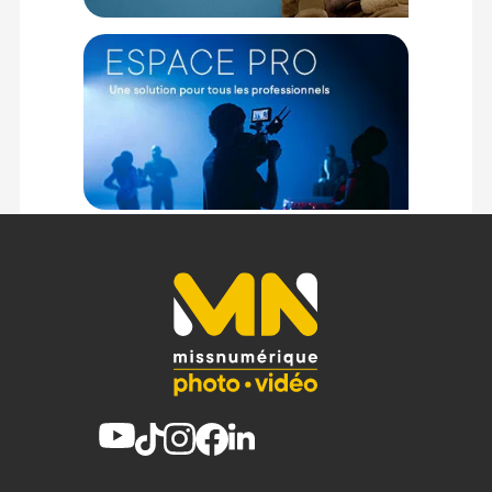
Code EAN Cobra Tether cordon coudé USB-C vers USB-C
5Gbps 10m - Noir - Achat et Prix :
4270003549332
Garantie 2 ans
(1) Offre valable jusqu'au 31 Décembre 2030 à partir de 49 euros
d'achat, sur la base d'une expédition Chronopost 24H vers un point
relais situé en France continentale uniquement, valable uniquement
sur les produits de moins de 1m et moins de 20Kg.
(2) Sous réserve d'éligibilité.
(3) Nombre de points Fidélité estimés, hors remises au panier, basé
sur le prix TTC en €, les points seront effectivement calculés dans le
panier.