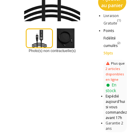
au panier
Livraison
(1)
Gratuite
Points
Fidélité
(2)
cumulés
Photo(s) non contractuelle(s)
50pts
Plus que
2 articles
disponibles
en ligne
En
stock
Expédié
aujourd'hui
si vous
commandez
avant 17h
Garantie 2
ans