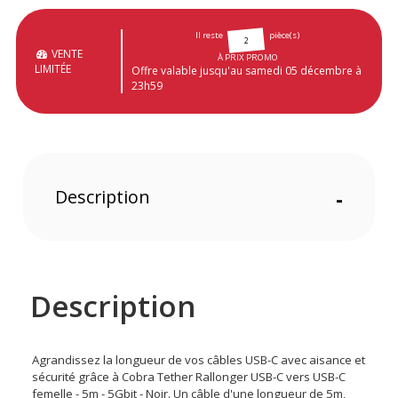
Il reste
pièce(s)
2
VENTE
À PRIX PROMO
LIMITÉE
Offre valable jusqu'au samedi 05 décembre à
23h59
Description
-
Description
Agrandissez la longueur de vos câbles USB-C avec aisance et
sécurité grâce à Cobra Tether Rallonger USB-C vers USB-C
femelle - 5m - 5Gbit - Noir. Un câble d'une longueur de 5m,