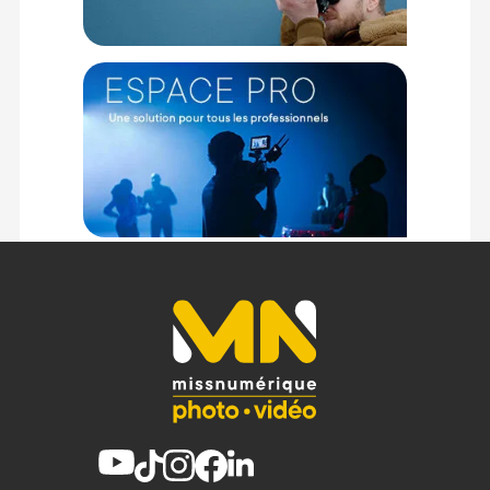
(1) Offre valable jusqu'au 31 Décembre 2030 à partir de 49 euros
d'achat, sur la base d'une expédition Chronopost 24H vers un point
relais situé en France continentale uniquement, valable uniquement
sur les produits de moins de 1m et moins de 20Kg.
(2) Nombre de points Fidélité estimés, hors remises au panier, basé
sur le prix TTC en €, les points seront effectivement calculés dans le
panier.