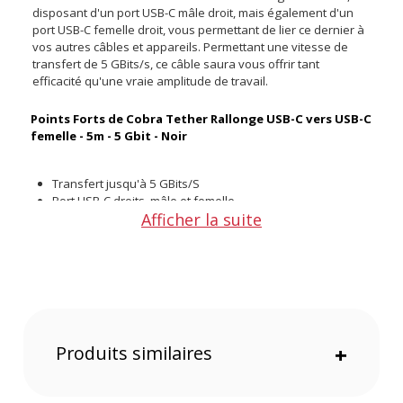
disposant d'un port USB-C mâle droit, mais également d'un
port USB-C femelle droit, vous permettant de lier ce dernier à
vos autres câbles et appareils. Permettant une vitesse de
transfert de 5 GBits/s, ce câble saura vous offrir tant
efficacité qu'une vraie amplitude de travail.
Points Forts de Cobra Tether Rallonge USB-C vers USB-C
femelle - 5m - 5 Gbit - Noir
Transfert jusqu'à 5 GBits/S
Port USB-C droits, mâle et femelle
Afficher la suite
Longueur de 5 m
Grande Adaptabilité
Caractéristiques de Cobra Tether Rallonge USB-C vers
USB-C femelle - 5m - 5 Gbit - Noir
Marque : Cobra Tether
Produits similaires
+
Type de Produit : Câble USB-C droit mâle vers USB-C droit
femelle
Couleur : Noir