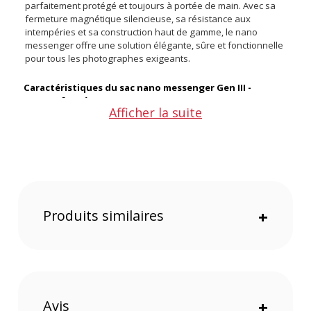
parfaitement protégé et toujours à portée de main. Avec sa
fermeture magnétique silencieuse, sa résistance aux
intempéries et sa construction haut de gamme, le nano
messenger offre une solution élégante, sûre et fonctionnelle
pour tous les photographes exigeants.
Caractéristiques du sac nano messenger Gen III -
Marron
foncé
:
Afficher la suite
Dimensions extérieures
: env. 16.5 x 22 x 11 cm (h x l x p, à
vide, profondeur du fond)
Dimensions intérieures
: env. 15 x 22 x 8-10 cm (hxlxp,
vide, profondeur du fond)
Poids
: env. 600g
Produits similaires
+
CONTENU DU CARTON
1x sac nano messenger en cuir véritable (génération III)
2x séparateurs rembourrés ajustables
1x bandoulière en nylon militaire avec rembourrage en cuir
1x pochette de protection en tissu
1x Guide d’entretien du cuir compagnon
Offre valable jusqu'au 06-08-2026 inclus.
Avis
+