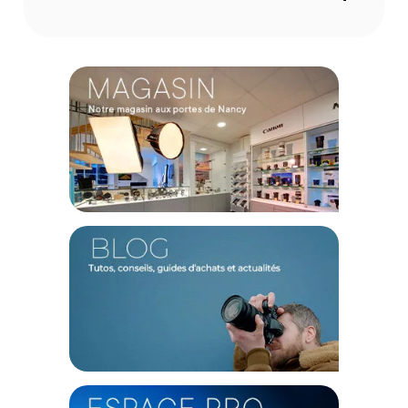
Code EAN Compagnon nano messenger Gen III - Marron foncé
- Achat et prix :
608650446133
Garantie 2 ans
(1) Offre valable jusqu'au 31 Décembre 2030 à partir de 49 euros
d'achat, sur la base d'une expédition Chronopost 24H vers un point
relais situé en France continentale uniquement, valable uniquement
sur les produits de moins de 1m et moins de 20Kg.
(2) Sous réserve d'éligibilité.
(3) Nombre de points Fidélité estimés, hors remises au panier, basé
sur le prix TTC en €, les points seront effectivement calculés dans le
panier.