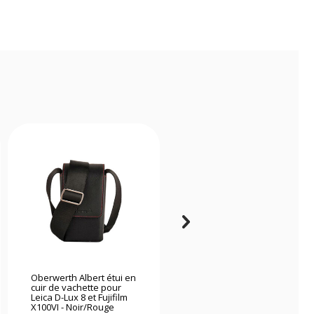
Oberwerth Albert étui en
Oberwerth Q Bag Casual
cuir de vachette pour
Phil - Sac Leica Q3
Leica D-Lux 8 et Fujifilm
coutures rouges
X100VI - Noir/Rouge