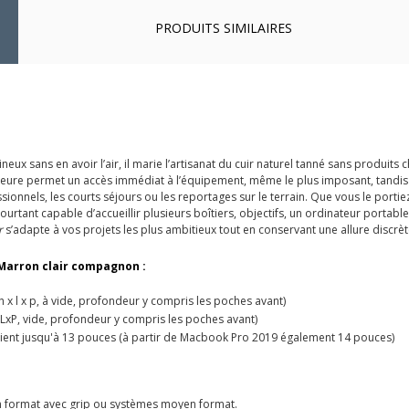
PRODUITS SIMILAIRES
x sans en avoir l’air, il marie l’artisanat du cuir naturel tanné sans produits 
eure permet un accès immédiat à l’équipement, même le plus imposant, tandis 
onnels, les courts séjours ou les reportages sur le terrain. Que vous le portiez à
tant capable d’accueillir plusieurs boîtiers, objectifs, un ordinateur portable 
r
s’adapte à vos projets les plus ambitieux tout en conservant une allure discrète
 Marron clair compagnon :
(h x l x p, à vide, profondeur y compris les poches avant)
xLxP, vide, profondeur y compris les poches avant)
ient jusqu'à 13 pouces (à partir de Macbook Pro 2019 également 14 pouces)
ein format avec grip ou systèmes moyen format.