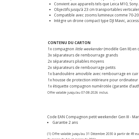
Convient aux appareils tels que Leica M10, Sony 
Objectifs jusqu’à 23 cm transportables verticale
Compatible avec zooms lumineux comme 70-200m
Intègre un drone compact type DJI Mavic, accesso
CONTENU DU CARTON
1x compagnon
little weekender
(modèle Gen III) en c
3x séparateurs de rembourrage grands
2x séparateurs pliables moyens
2x séparateurs de rembourrage petits
1x bandoulière amovible avec rembourrage en cuir
1x housse de protection intérieure pour ordinateur
1x étiquette compagnon numérotée (garantie d’authe
Offre valable jusqu'au 07-08-2026 inclus.
Code EAN Compagnon petit weekender Gen III - Marron
Garantie 2 ans
(1) Offre valable jusqu'au 31 Décembre 2030 à partir de 49 eu