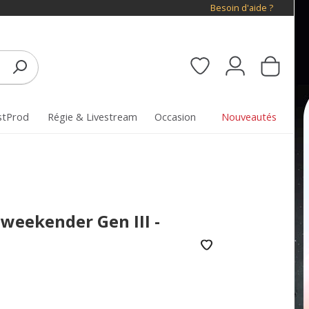
Besoin d'aide ?
stProd
Régie & Livestream
Occasion
Nouveautés
weekender Gen III -