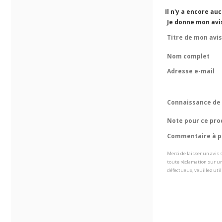
Il n'y a encore au
Je donne mon avi
Titre de mon avis
Nom complet
Adresse e-mail
Connaissance de 
Note pour ce pro
Commentaire à pr
Merci de laisser un avis
toute réclamation sur un
défectueux, veuillez util