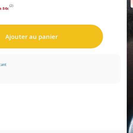
(2)
a 84x
Ajouter au panier
cant