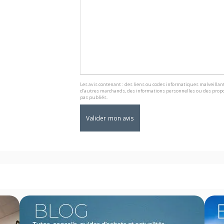
Les avis contenant : des liens ou codes informatiques malveillant
d'autres marchands, des informations personnelles ou des propo
pas publiés.