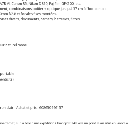
A7R VI, Canon R5, Nikon D850, Fujifilm GFX100, etc.
ment, combinaisons boîtier + optique jusqu’à 37 cm à l’horizontale.
m f/2.8 et focales fixes montées.
ires divers, documents, carnets, batteries, filtres…
uir naturel tanné
 portable
nticité)
 clair - Achat et prix :
608650446157
ros d'achat, sur la base d'une expédition Chronopost 24H vers un point relais situé en Franc