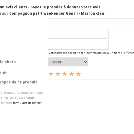
cun avis clients - Soyez le premier à donner votre avis !
s sur Compagnon petit weekender Gen III - Marron clair
(Votre adresse e-mail n'est ni communiquée à un tiers ni affichée
la photo
duit
opos de ce produit
 sur le produit uniquement, pour
e livraison ou un produit
iser notre
formulaire de contact
.