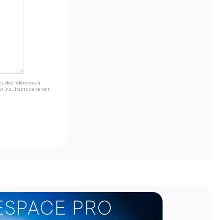
s, des références à
s insultants ne seront