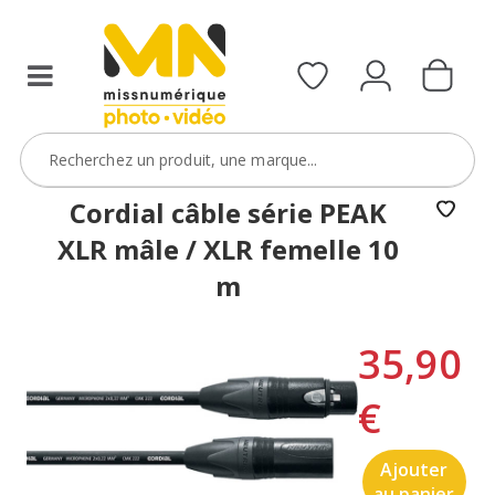
Cordial câble série PEAK
XLR mâle / XLR femelle 10
m
35,90
€
Ajouter
au panier