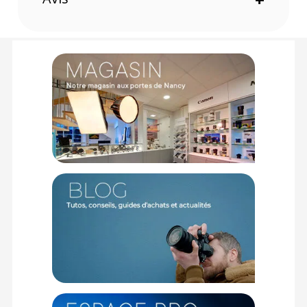
Plateau rapide : Toutes les plaques dotées d'un filetage 1/4
pouce
PHYSIQUE
Matériaux : Plaque en aluminium anodisé ; Joint en
caoutchouc haute densité ; Boulon en acier
CONTENU DU CARTON
1x Plaque CCS pour plateau rapide
1x Clé allen
Offre valable jusqu'au 09-08-2026 inclus.
Code EAN Cotton Carrier plaque CCS pour plateau rapide -
Adaptateur de trépied - Achat et prix :
309556631288
Garantie 2 ans
(1) Offre valable jusqu'au 31 Décembre 2030 à partir de 49 euros
d'achat, sur la base d'une expédition Chronopost 24H vers un point
relais situé en France continentale uniquement, valable uniquement