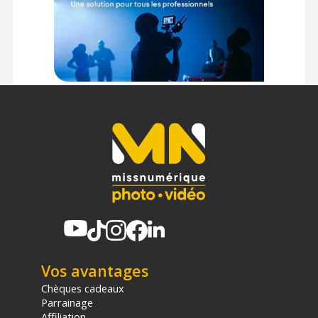
Offre valable jusqu'au 08-08-2026 inclus.
Code EAN CRDBAG CRDPOUCH Organizer Bag Small Artic
White (23 X 15 cm) - Accessoire sac photo - Achat et prix :
7350129611681
Garantie 2 ans
(1) Nombre de points Fidélité estimés, hors remises au panier, basé
sur le prix TTC en €, les points seront effectivement calculés dans le
panier.
Vos avantages
Chèques cadeaux
Parrainage
Affiliation