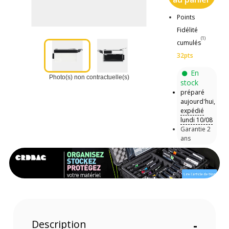
Points
Fidélité
(1)
cumulés
32pts
En
Photo(s) non contractuelle(s)
stock
préparé
aujourd'hui,
expédié
lundi 10/08
Garantie 2
ans
Description
-