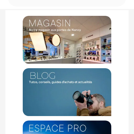
encore XL.
Durable dans le temps
La pochette est aussi dotée d'une fermeture à glissière YKK
résistante aux intempéries, ainsi qu'un crochet tactique pour
une fixation pratique sur différents supports.
Caractéristiques de la pochette CRDBAG CRDPOUCH
Organizer Bag Small Artic White (23 X 15 cm) :
GÉNÉRAL
Matériaux : Cordura, e-Hypalon, TPU/maille recyclable,
Fermeture Éclair YKK Aquaguard et crochet HK.
Dimensions : 23.5 x 15 x 0,3 cm
Poids : 95 g
CONTENU DU CARTON
1 x Pochette CRDBAG CRDPOUCH Organizer Bag Small Artic
White (23 X 15 cm)