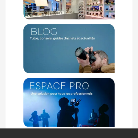
Code EAN Delock 84006 Câble USB-C vers USB-A 3m - Câble
USB - Achat & prix :
4043619840069
Garantie 2 ans
(1) Nombre de points Fidélité estimés, hors remises au panier, basé
sur le prix TTC en €, les points seront effectivement calculés dans le
panier.