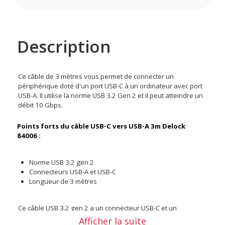
Description
Ce câble de 3 mètres vous permet de connecter un
périphérique doté d'un port USB-C à un ordinateur avec port
USB-A. Il utilise la norme USB 3.2 Gen 2 et il peut atteindre un
débit 10 Gbps.
Points forts du câble USB-C vers USB-A 3m Delock
84006 :
Norme USB 3.2 gen 2
Connecteurs USB-A et USB-C
Longueur de 3 mètres
Ce câble USB 3.2 gen 2 a un connecteur USB-C et un
connecteur USB-A. Capable d'atteindre un débit de 10 Gbps, il
Afficher la suite