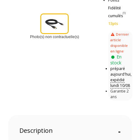
Points
Fidélité
(1)
cumulés
13pts
Dernier
Photo(s) non contractuelle(s)
article
disponible
en ligne
En
stock
préparé
aujourd'hui,
expédié
lundi 10/08
Garantie 2
ans
Description
-