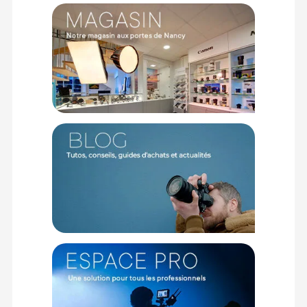
TECHNIQUE
Compatibilité : Caméra Osmo Pocket 3
Extension : Une fixation de type Cold shoe
Un port pour caméra d’action
CONTENU DU CARTON
1x Adaptateur d’extension pour la caméra Osmo Pocket 3
Offre valable jusqu'au 07-08-2026 inclus.
Code EAN Adaptateur fixations Cold Shoe et actioncam pour
DJI Osmo Pocket 3 - Achat et prix :
6941565969897
Garantie 2 ans
(1) Sous réserve d'éligibilité.
(2) Nombre de points Fidélité estimés, hors remises au panier, basé
sur le prix TTC en €, les points seront effectivement calculés dans le
panier.