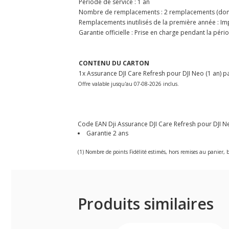
Période de service : 1 an
Nombre de remplacements : 2 remplacements (dont 
Remplacements inutilisés de la première année : Imp
Garantie officielle : Prise en charge pendant la pér
CONTENU DU CARTON
1x Assurance DJI Care Refresh pour DJI Neo (1 an) pa
Offre valable jusqu'au 07-08-2026 inclus.
Code EAN Dji Assurance DJI Care Refresh pour DJI Neo 
Garantie 2 ans
(1) Nombre de points Fidélité estimés, hors remises au panier, b
Produits similaires