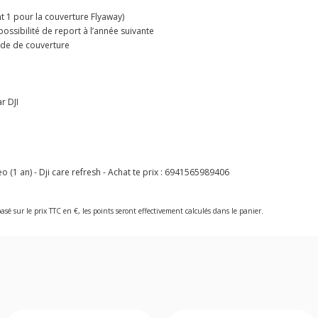
1 pour la couverture Flyaway)
ossibilité de report à l’année suivante
iode de couverture
r DJI
(1 an) - Dji care refresh - Achat te prix :
6941565989406
asé sur le prix TTC en €, les points seront effectivement calculés dans le panier.