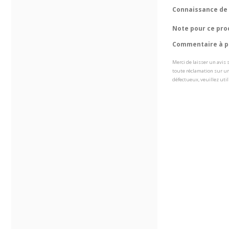
Connaissance de 
Note pour ce pro
Commentaire à pr
Merci de laisser un avis
toute réclamation sur un
défectueux, veuillez util