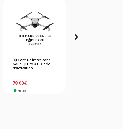
Dji Care Refresh 2ans
Dji Assurance Care
pour DJI Lito X1 - Code
Refresh pour Dji Mini 5
d'activation
Pro (2 ans) - code
d'activation
78,00 €
139,00 €
En stock
En stock