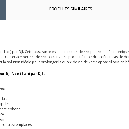
PRODUITS SIMILAIRES
o (1 an) par DJI. Cette assurance est une solution de remplacement économique 
me. Ce service permet de remplacer votre produit à moindre coût en cas de domm
 la solution idéale pour prolonger la durée de vie de votre appareil tout en béné
r DJI Neo (1 an) par DJI :
ves
oduit
cipales
 et téléphone
ice
ion
s produits remplacés