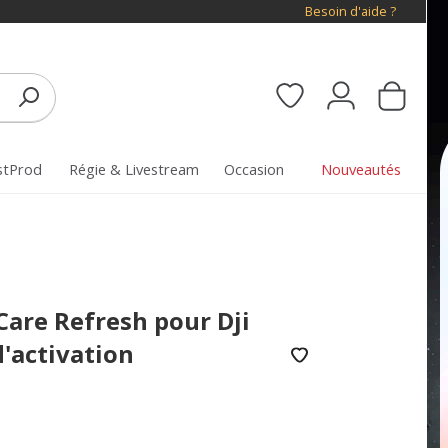
Besoin d'aide ?
stProd
Régie & Livestream
Occasion
Nouveautés
Care Refresh pour Dji
d'activation