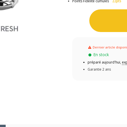
Points Fidélité cumulés
22pts
Dernier article dispon
En stock
préparé aujourd'hui,
exp
Garantie 2 ans