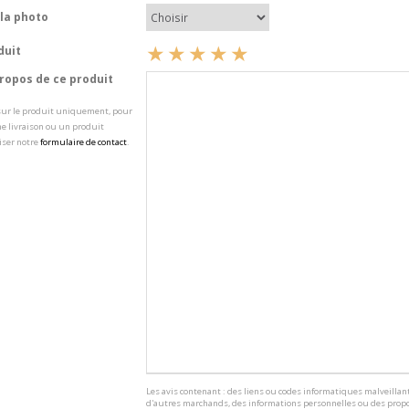
la photo
duit
opos de ce produit
 sur le produit uniquement, pour
e livraison ou un produit
iser notre
formulaire de contact
.
Les avis contenant : des liens ou codes informatiques malveillant
d'autres marchands, des informations personnelles ou des propo