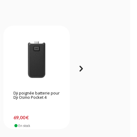
Dji poignée batterie pour
Gopro Kit de 4 Filtres ND
Dji Osmo Pocket 4
-15%
79,90 €
69,00 €
67,90 €
En stock
En stock