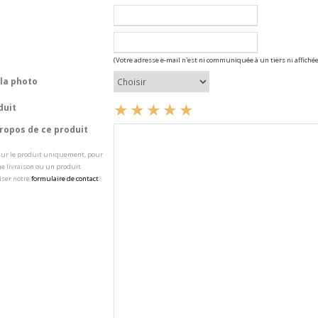
(Votre adresse e-mail n'est ni communiquée à un tiers ni affichée
la photo
duit
opos de ce produit
 sur le produit uniquement, pour
e livraison ou un produit
iser notre
formulaire de contact
.