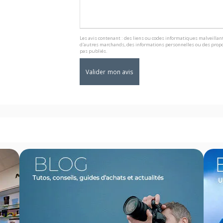
Les avis contenant : des liens ou codes informatiques malveillant
d'autres marchands, des informations personnelles ou des propo
pas publiés.