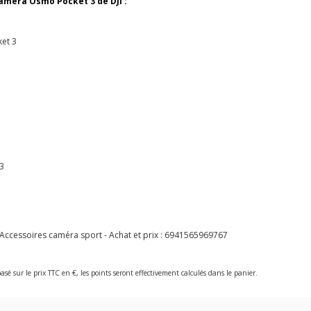
caméra Osmo Pocket 3 de DJI :
ket 3
 3
Accessoires caméra sport - Achat et prix :
6941565969767
asé sur le prix TTC en €, les points seront effectivement calculés dans le panier.