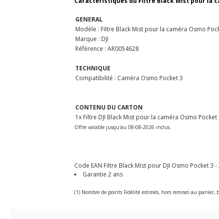
Caractéristiques du Filtre Black Mist pour la 
GENERAL
Modèle : Filtre Black Mist pour la caméra Osmo Poc
Marque : DJI
Référence : AR0054628
TECHNIQUE
Compatibilité : Caméra Osmo Pocket 3
CONTENU DU CARTON
1x Filtre DJI Black Mist pour la caméra Osmo Pocket
Offre valable jusqu'au 08-08-2026 inclus.
Code EAN Filtre Black Mist pour DJI Osmo Pocket 3 - 
Garantie 2 ans
(1) Nombre de points Fidélité estimés, hors remises au panier, b