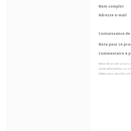
Nom complet
Adresse e-mail
Connaissance de 
Note pour ce pro
Commentaire à pr
Merci de laisser un avis
toute réclamation sur un
défectueux, veuillez util